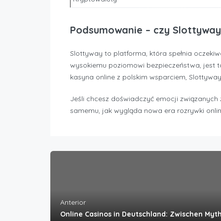
Podsumowanie – czy Slottyway 
Slottyway to platforma, która spełnia oczek
wysokiemu poziomowi bezpieczeństwa, jest t
kasyna online z polskim wsparciem, Slottywa
Jeśli chcesz doświadczyć emocji związanych z
samemu, jak wygląda nowa era rozrywki onlin
Anterior
Online Casinos in Deutschland: Zwischen Myth