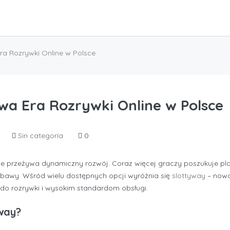
ra Rozrywki Online w Polsce
wa Era Rozrywki Online w Polsce
Sin categoría
0
ce przeżywa dynamiczny rozwój. Coraz więcej graczy poszukuje plat
abawy. Wśród wielu dostępnych opcji wyróżnia się
slottyway
– nowo
do rozrywki i wysokim standardom obsługi.
way?