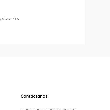
site on-line
Contáctanos