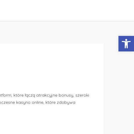
Abrir
form, które łączą atrakcyjne bonusy, szeroki
czesne kasyno online, które zdobywa