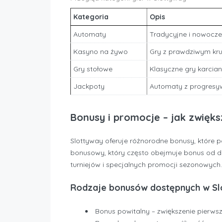
Kategoria
Opis
Automaty
Tradycyjne i nowocze
Kasyno na żywo
Gry z prawdziwym kru
Gry stołowe
Klasyczne gry karcian
Jackpoty
Automaty z progresy
Bonusy i promocje – jak zwięk
Slottyway oferuje różnorodne bonusy, które p
bonusowy, który często obejmuje bonus od d
turniejów i specjalnych promocji sezonowych.
Rodzaje bonusów dostępnych w Sl
Bonus powitalny – zwiększenie pierws