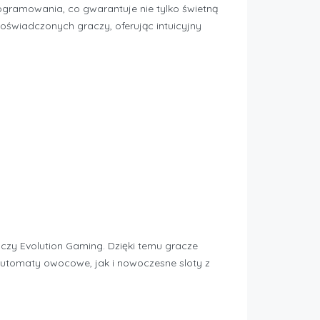
rogramowania, co gwarantuje nie tylko świetną
doświadczonych graczy, oferując intuicyjny
czy Evolution Gaming. Dzięki temu gracze
 automaty owocowe, jak i nowoczesne sloty z