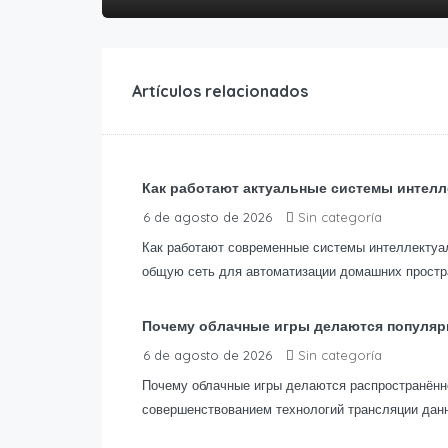
Artículos relacionados
Как работают актуальные системы интелл
6 de agosto de 2026
Sin categoría
Как работают современные системы интеллектуа
общую сеть для автоматизации домашних простра
Почему облачные игры делаются популяр
6 de agosto de 2026
Sin categoría
Почему облачные игры делаются распространённ
совершенствованием технологий трансляции данн