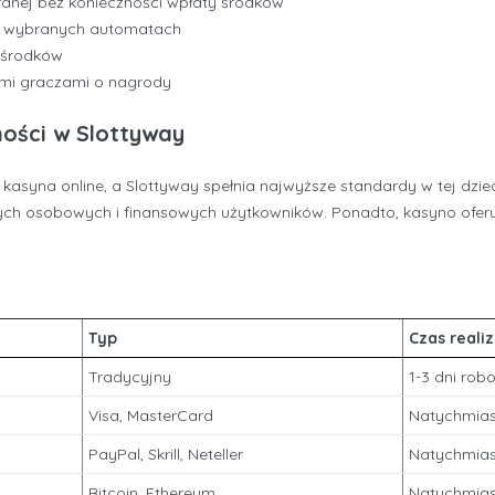
anej bez konieczności wpłaty środków
a wybranych automatach
 środków
nnymi graczami o nagrody
ości w Slottyway
 kasyna online, a Slottyway spełnia najwyższe standardy w tej dzi
ch osobowych i finansowych użytkowników. Ponadto, kasyno oferuj
Typ
Czas realiz
Tradycyjny
1-3 dni rob
Visa, MasterCard
Natychmia
PayPal, Skrill, Neteller
Natychmia
Bitcoin, Ethereum
Natychmia