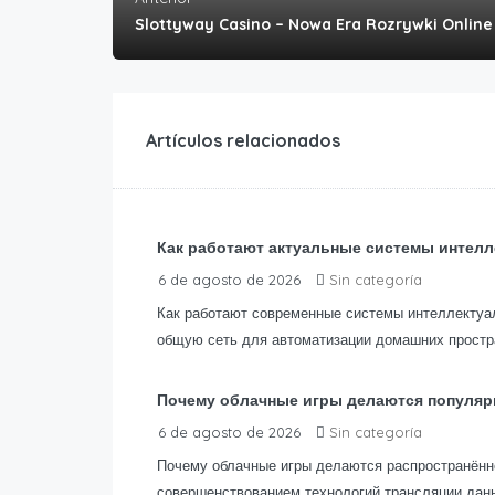
Slottyway Casino – Nowa Era Rozrywki Online
Artículos relacionados
Как работают актуальные системы интелл
6 de agosto de 2026
Sin categoría
Как работают современные системы интеллектуа
общую сеть для автоматизации домашних простра
Почему облачные игры делаются популяр
6 de agosto de 2026
Sin categoría
Почему облачные игры делаются распространённ
совершенствованием технологий трансляции данн