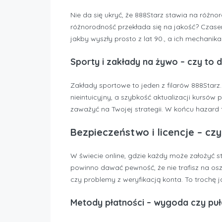
Nie da się ukryć, że 888Starz stawia na różn
różnorodność przekłada się na jakość? Czasem
jakby wyszły prosto z lat 90., a ich mechanik
Sporty i zakłady na żywo – czy to d
Zakłady sportowe to jeden z filarów 888Starz.
nieintuicyjny, a szybkość aktualizacji kursów
zaważyć na Twojej strategii. W końcu hazard to 
Bezpieczeństwo i licencje – c
W świecie online, gdzie każdy może założyć st
powinno dawać pewność, że nie trafisz na o
czy problemy z weryfikacją konta. To trochę j
Metody płatności – wygoda czy pu