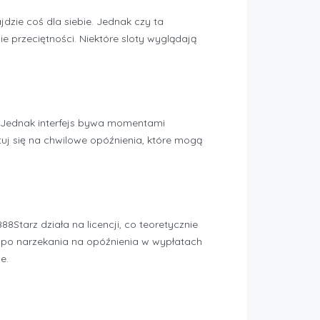
dzie coś dla siebie. Jednak czy ta
 przeciętności. Niektóre sloty wyglądają
ny. Jednak interfejs bywa momentami
otuj się na chwilowe opóźnienia, które mogą
8Starz działa na licencji, co teoretycznie
 po narzekania na opóźnienia w wypłatach
e.