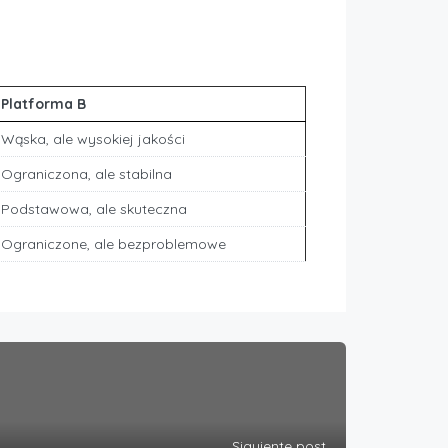
Platforma B
Wąska, ale wysokiej jakości
Ograniczona, ale stabilna
Podstawowa, ale skuteczna
Ograniczone, ale bezproblemowe
Siguiente post