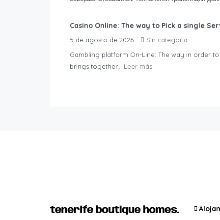
Casino Online: The way to Pick a single S
5 de agosto de 2026
Sin categoría
Gambling platform On-Line: The way in order t
brings together...
Leer más
Aloja