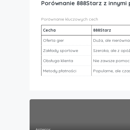
Porównanie 888Starz z innymi
Porównanie kluczowych cech
Cecha
888Starz
Oferta gier
Duża, ale nierówna
Zakłady sportowe
Szeroka, ale z opó
Obsługa klienta
Nie zawsze pomo
Metody płatności
Popularne, ale cz
Anterior