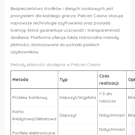
Bezpieczeństwo środków i danych osobowych jest
priorytetem dla każdego gracza. Pelican Casino stosuje
najnowsze technologie szyfrowania oraz posiada
licencję, która gwarantuje uczciwość i transparentność
działania. Platforma oferuje także różnorodne metody
płatności, dostosowane do potrzeb polskich
użytkowników.
Metody płatności dostępne w Pelican Casino
Czas
Metoda
Typ
Op
realizacji
1-3 dni
Przelew bankowy
Depozyt/Wypłata
Bra
robocze
Karta
Depozyt
Natychmiast
Bra
kredytowa/debetowa
Natychmiast
Portfele elektroniczne