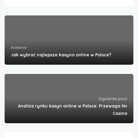
Anterior
Jak wybrać najlepsze kasyno online w Polsce?
Siguiente post
Analiza rynku kasyn online w Polsce: Przewaga Nv
Casino