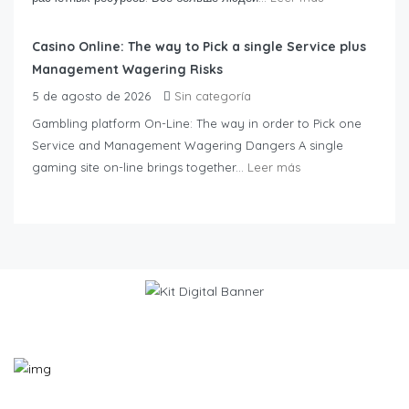
Casino Online: The way to Pick a single Service plus
Management Wagering Risks
5 de agosto de 2026
Sin categoría
Gambling platform On-Line: The way in order to Pick one
Service and Management Wagering Dangers A single
gaming site on-line brings together...
Leer más