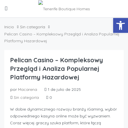
Abrir
Inicio
Sin categoría
Pelican Casino – Kompleksowy Przegląd i Analiza Popularnej
Platformy Hazardowej
Pelican Casino – Kompleksowy
Przegląd i Analiza Popularnej
Platformy Hazardowej
por
Macarena
1 de julio de 2025
Sin categoría
0
W dobie dynamicznego rozwoju branży iGaming, wybór
odpowiedniego kasyna online może być wyzwaniem.
Coraz więcej graczy szuka platform, które łączą