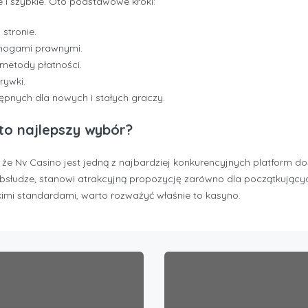
 i szybkie. Oto podstawowe kroki:
stronie.
ymogami prawnymi.
etody płatności.
rywki.
ępnych dla nowych i stałych graczy.
to najlepszy wybór?
 że Nv Casino jest jedną z najbardziej konkurencyjnych platform do
obsłudze, stanowi atrakcyjną propozycję zarówno dla początkującyc
kimi standardami, warto rozważyć właśnie to kasyno.