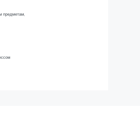
м предметам,
ессом