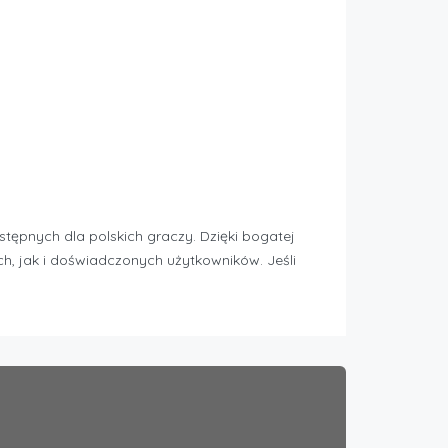
stępnych dla polskich graczy. Dzięki bogatej
h, jak i doświadczonych użytkowników. Jeśli