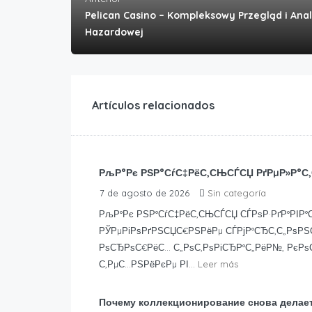
Pelican Casino – Kompleksowy Przegląd i Anal
Hazardowej
Artículos relacionados
РљР°Рє РЅР°СѓС‡РёС‚СЊСЃСЏ РґРµР»Р°С‚
7 de agosto de 2026
Sin categoría
РљР°Рє РЅР°СѓС‡РёС‚СЊСЃСЏ СЃРѕР·РґР°РІР°С
РЎРµРіРѕРґРЅСЏС€РЅРёРµ СЃРјР°СЂС‚С„РѕРЅС
РѕСЂРѕС€РёС… С„РѕС‚РѕРіСЂР°С„РёР№, РєРѕ
С‚РµС…РЅРёРєРµ РІ...
Leer más
Почему коллекционирование снова делае