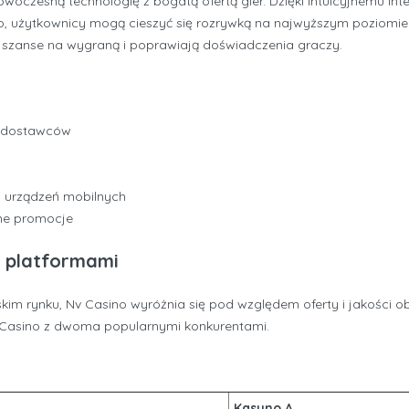
owoczesną technologię z bogatą ofertą gier. Dzięki intuicyjnemu in
ino, użytkownicy mogą cieszyć się rozrywką na najwyższym poziomie.
ą szanse na wygraną i poprawiają doświadczenia graczy.
h dostawców
 urządzeń mobilnych
rne promocje
i platformami
kim rynku, Nv Casino wyróżnia się pod względem oferty i jakości o
Casino z dwoma popularnymi konkurentami.
Kasyno A