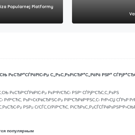
iza Popularnej Platformy
Va
СЊ РєСЂР°СЃРёРІС‹Рµ С„РѕС‚РѕРіСЂР°С„РёРё РЅР° СЃРјР°СЂ
‚СЊ РєСЂР°СЃРёРІС‹Рµ РєР°РґСЂС‹ РЅР° СЃРјР°СЂС‚С„РѕРЅ
‹ РґР°СЋС‚ РѕР±С€РёСЂРЅС‹Рµ РІР°СЂРёР°РЅС‚С‹ РґР»СЏ СЃРѕР·Р
С‚РѕСЂС‹Рµ РЅРµ СѓСЃС‚СѓРїР°СЋС‚ РїСЂРѕС„РµСЃСЃРёРѕРЅР°Р»С
тся популярным