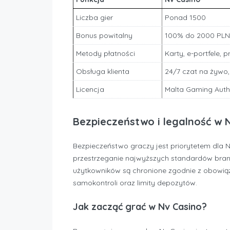
Liczba gier
Ponad 1500
Bonus powitalny
100% do 2000 PLN
Metody płatności
Karty, e-portfele, 
Obsługa klienta
24/7 czat na żywo,
Licencja
Malta Gaming Auth
Bezpieczeństwo i legalność w 
Bezpieczeństwo graczy jest priorytetem dla N
przestrzeganie najwyższych standardów bra
użytkowników są chronione zgodnie z obowią
samokontroli oraz limity depozytów.
Jak zacząć grać w Nv Casino?