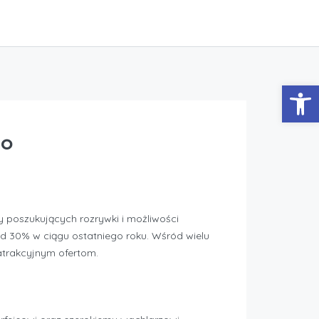
Abrir
no
y poszukujących rozrywki i możliwości
 30% w ciągu ostatniego roku. Wśród wielu
atrakcyjnym ofertom.