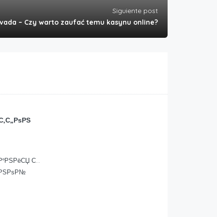
Siguiente post
vada – Czy warto zaufać temu kasynu online?
С‚С„РѕРЅ
ґР°РЅРёСЏ С…
ЊРЅРѕР№