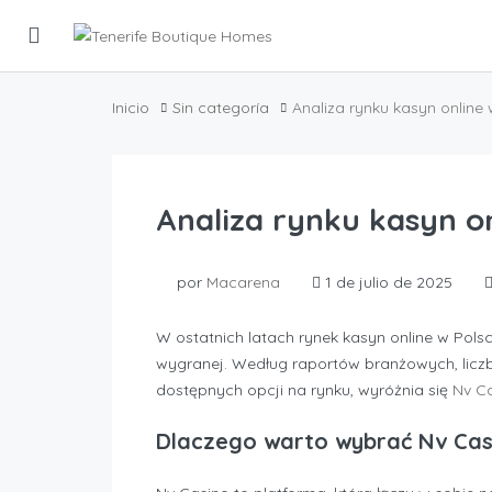
Inicio
Sin categoría
Analiza rynku kasyn online
Analiza rynku kasyn o
por
Macarena
1 de julio de 2025
W ostatnich latach rynek kasyn online w Polsc
wygranej. Według raportów branżowych, licz
dostępnych opcji na rynku, wyróżnia się
Nv C
Dlaczego warto wybrać Nv Cas