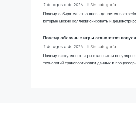
7 de agosto de 2026
Sin categoría
Почему собирательство вновь делается востреб
которые можно коллекционировать и демонстриро
Почему облачные игры становятся попул
7 de agosto de 2026
Sin categoría
Почему виртуальные игры становятся популярнее
технологий транспортировки данных и процессор