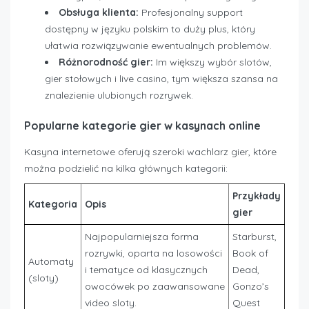
Obsługa klienta:
Profesjonalny support
dostępny w języku polskim to duży plus, który
ułatwia rozwiązywanie ewentualnych problemów.
Różnorodność gier:
Im większy wybór slotów,
gier stołowych i live casino, tym większa szansa na
znalezienie ulubionych rozrywek.
Popularne kategorie gier w kasynach online
Kasyna internetowe oferują szeroki wachlarz gier, które
można podzielić na kilka głównych kategorii:
Przykłady
Kategoria
Opis
gier
Najpopularniejsza forma
Starburst,
rozrywki, oparta na losowości
Book of
Automaty
i tematyce od klasycznych
Dead,
(sloty)
owocówek po zaawansowane
Gonzo’s
video sloty.
Quest