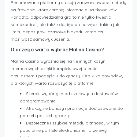
Renomowane platformy stosują zaawansowane metody
szyfrowania, które chronią informacje użytkowników.
Ponadto, odpowiedzialna gra to nie tylko kwestia
samokontroli, ale także dostęp do narzędzi takich jak
limity depozytów, czasowe blokady konta czy
możliwość samowykluczenia.
Dlaczego warto wybrać Malina Casino?
Malina Casino wyróżnia się na tle innych kasyn
internetowych dzięki kompleksowej ofercie i
przyjaznemu podejściu do graczy. Oto kilka powodów,
dla których warto rozważyć tę platformę:
Szeroki wybór gier od czołowych dostawców
oprogramowania.
Atrakcyjne bonusy i promocje dostosowane do
potrzeb polskich graczy.
Bezpieczne i szybkie metody płatności, w tym
popularne portfele elektroniczne i przelewy