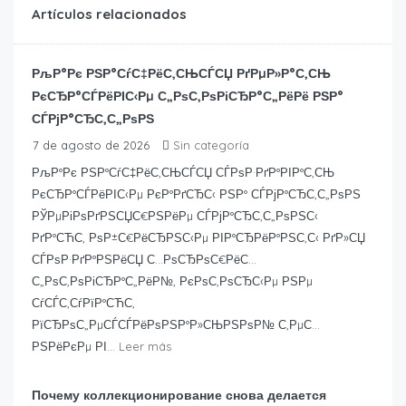
Artículos relacionados
РљР°Рє РЅР°СѓС‡РёС‚СЊСЃСЏ РґРµР»Р°С‚СЊ
РєСЂР°СЃРёРІС‹Рµ С„РѕС‚РѕРіСЂР°С„РёРё РЅР°
СЃРјР°СЂС‚С„РѕРЅ
7 de agosto de 2026
Sin categoría
РљР°Рє РЅР°СѓС‡РёС‚СЊСЃСЏ СЃРѕР·РґР°РІР°С‚СЊ
РєСЂР°СЃРёРІС‹Рµ РєР°РґСЂС‹ РЅР° СЃРјР°СЂС‚С„РѕРЅ
РЎРµРіРѕРґРЅСЏС€РЅРёРµ СЃРјР°СЂС‚С„РѕРЅС‹
РґР°СЋС‚ РѕР±С€РёСЂРЅС‹Рµ РІР°СЂРёР°РЅС‚С‹ РґР»СЏ
СЃРѕР·РґР°РЅРёСЏ С…РѕСЂРѕС€РёС…
С„РѕС‚РѕРіСЂР°С„РёР№, РєРѕС‚РѕСЂС‹Рµ РЅРµ
СѓСЃС‚СѓРїР°СЋС‚
РїСЂРѕС„РµСЃСЃРёРѕРЅР°Р»СЊРЅРѕР№ С‚РµС…
РЅРёРєРµ РІ...
Leer más
Почему коллекционирование снова делается