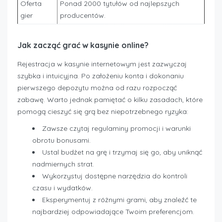
Oferta
Ponad 2000 tytułów od najlepszych
gier
producentów.
Jak zacząć grać w kasynie online?
Rejestracja w kasynie internetowym jest zazwyczaj
szybka i intuicyjna. Po założeniu konta i dokonaniu
pierwszego depozytu można od razu rozpocząć
zabawę. Warto jednak pamiętać o kilku zasadach, które
pomogą cieszyć się grą bez niepotrzebnego ryzyka:
Zawsze czytaj regulaminy promocji i warunki
obrotu bonusami.
Ustal budżet na grę i trzymaj się go, aby uniknąć
nadmiernych strat.
Wykorzystuj dostępne narzędzia do kontroli
czasu i wydatków.
Eksperymentuj z różnymi grami, aby znaleźć te
najbardziej odpowiadające Twoim preferencjom.