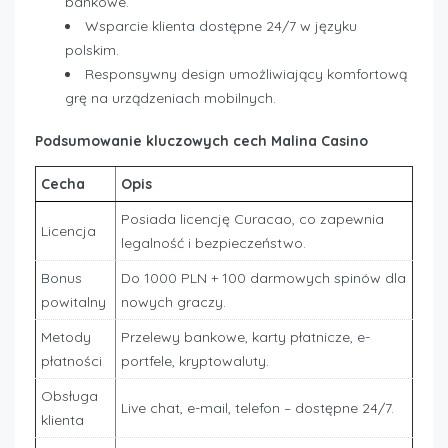
bankowe.
Wsparcie klienta dostępne 24/7 w języku
polskim.
Responsywny design umożliwiający komfortową
grę na urządzeniach mobilnych.
Podsumowanie kluczowych cech Malina Casino
Cecha
Opis
Posiada licencję Curacao, co zapewnia
Licencja
legalność i bezpieczeństwo.
Bonus
Do 1000 PLN + 100 darmowych spinów dla
powitalny
nowych graczy.
Metody
Przelewy bankowe, karty płatnicze, e-
płatności
portfele, kryptowaluty.
Obsługa
Live chat, e-mail, telefon – dostępne 24/7.
klienta