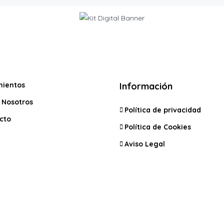
mientos
Información
 Nosotros
Política de privacidad
cto
Política de Cookies
Aviso Legal