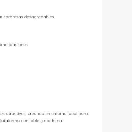
tar sorpresas desagradables.
ecomendaciones:
es atractivas, creando un entorno ideal para
 plataforma confiable y moderna.