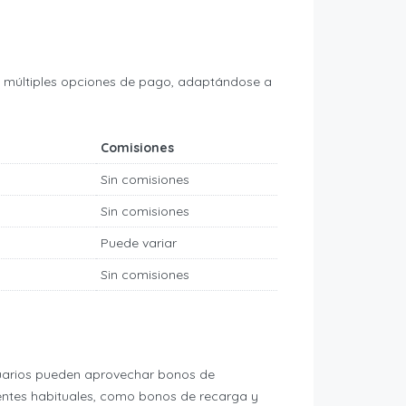
ta múltiples opciones de pago, adaptándose a
Comisiones
Sin comisiones
Sin comisiones
Puede variar
Sin comisiones
suarios pueden aprovechar bonos de
lientes habituales, como bonos de recarga y