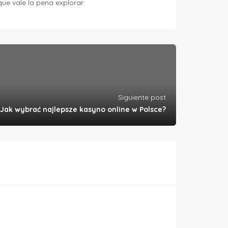
que vale la pena explorar.
Siguiente post
Jak wybrać najlepsze kasyno online w Polsce?