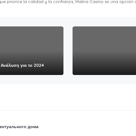
ue priorice la calidad y la confianza, Malina Casino es una opción 
 Ανάλυση για το 2024
ектуального дома