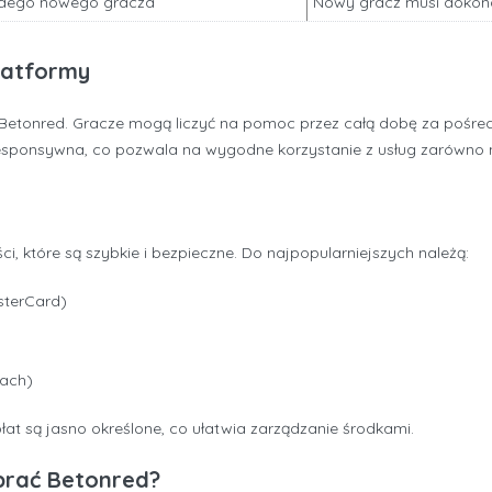
żdego nowego gracza
Nowy gracz musi dokon
platformy
ut Betonred. Gracze mogą liczyć na pomoc przez całą dobę za pośr
 i responsywna, co pozwala na wygodne korzystanie z usług zarówno 
i, które są szybkie i bezpieczne. Do najpopularniejszych należą:
sterCard)
ach)
łat są jasno określone, co ułatwia zarządzanie środkami.
brać Betonred?