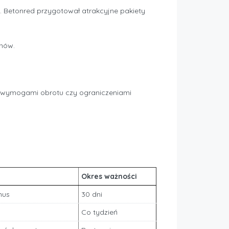
 Betonred przygotował atrakcyjne pakiety
nów.
z wymogami obrotu czy ograniczeniami
Okres ważności
nus
30 dni
Co tydzień