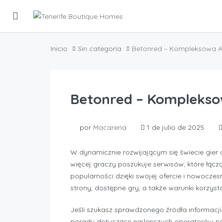
Inicio
Sin categoría
Betonred – Kompleksowa An
Betonred – Komplekso
por
Macarena
1 de julio de 2025
W dynamicznie rozwijającym się świecie gier
więcej graczy poszukuje serwisów, które łącz
popularności dzięki swojej ofercie i nowoczes
strony, dostępne gry, a także warunki korzyst
Jeśli szukasz sprawdzonego źródła informacj
porady dotyczące najlepszych operatorów na