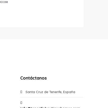
ессом
Contáctanos
Santa Cruz de Tenerife, España