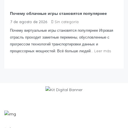
Почему облачные игры становятся популярнее
7 de agosto de 2026
Sin categoría
Почему виртуальные игры становятся популярнее Игровая
отрасль проходит заметные перемены, обусловленные с
прогрессом технологий транспортировки данных и
процессорных мощностей. Всё больше людей...
Leer más