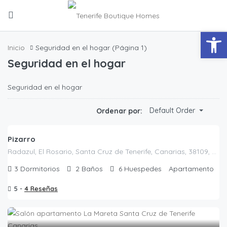
Abrir
Inicio
Seguridad en el hogar
(Página 1)
Seguridad en el hogar
Seguridad en el hogar
Default Order
Ordenar por:
Pizarro
Radazul, El Rosario, Santa Cruz de Tenerife, Canarias, 38109, España
3
Dormitorios
2
Baños
6
Huespedes
Apartamento
5 -
4 Reseñas