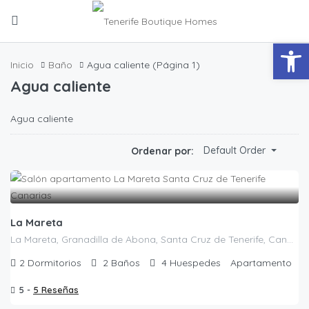
Abrir
Inicio
Baño
Agua caliente
(Página 1)
Agua caliente
Agua caliente
Default Order
Ordenar por:
La Mareta
La Mareta, Granadilla de Abona, Santa Cruz de Tenerife, Canarias, 38618, España
2
Dormitorios
2
Baños
4
Huespedes
Apartamento
5 -
5 Reseñas