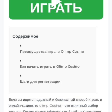
▶️
ИГРАТЬ
Содержимое
Преимущества игры в Olimp Casino
Как начать играть в Olimp Casino
Шаги для регистрации
Если вы ищете надежный и безопасный способ играть в
онлайн-казино, то
olimp
Casino – это отличный выбор
для вас. Олимп казино официальный сайт в Казахстане