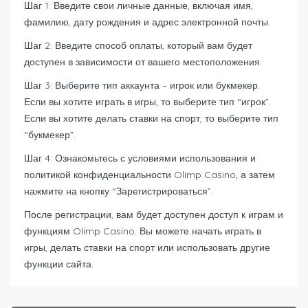
Шаг 1: Введите свои личные данные, включая имя,
фамилию, дату рождения и адрес электронной почты.
Шаг 2: Введите способ оплаты, который вам будет
доступен в зависимости от вашего местоположения.
Шаг 3: Выберите тип аккаунта – игрок или букмекер.
Если вы хотите играть в игры, то выберите тип “игрок”.
Если вы хотите делать ставки на спорт, то выберите тип
“букмекер”.
Шаг 4: Ознакомьтесь с условиями использования и
политикой конфиденциальности Olimp Casino, а затем
нажмите на кнопку “Зарегистрироваться”.
После регистрации, вам будет доступен доступ к играм и
функциям Olimp Casino. Вы можете начать играть в
игры, делать ставки на спорт или использовать другие
функции сайта.