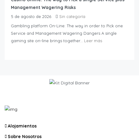
Management Wagering Risks
5 de agosto de 2026
Sin categoría
Gambling platform On-Line: The way in order to Pick one
Service and Management Wagering Dangers A single
gaming site on-line brings together...
Leer más
Alojamientos
Sobre Nosotros