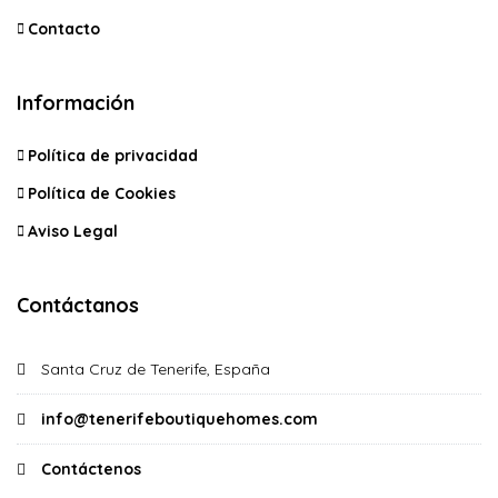
Contacto
Información
Política de privacidad
Política de Cookies
Aviso Legal
Contáctanos
Santa Cruz de Tenerife, España
info@tenerifeboutiquehomes.com
Contáctenos