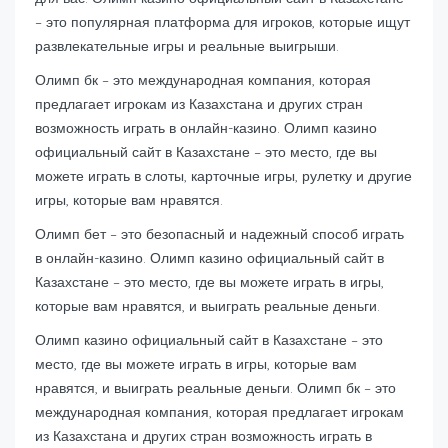
– это популярная платформа для игроков, которые ищут
развлекательные игры и реальные выигрыши.
Олимп бк – это международная компания, которая
предлагает игрокам из Казахстана и других стран
возможность играть в онлайн-казино. Олимп казино
официальный сайт в Казахстане – это место, где вы
можете играть в слоты, карточные игры, рулетку и другие
игры, которые вам нравятся.
Олимп бет – это безопасный и надежный способ играть
в онлайн-казино. Олимп казино официальный сайт в
Казахстане – это место, где вы можете играть в игры,
которые вам нравятся, и выиграть реальные деньги.
Олимп казино официальный сайт в Казахстане – это
место, где вы можете играть в игры, которые вам
нравятся, и выиграть реальные деньги. Олимп бк – это
международная компания, которая предлагает игрокам
из Казахстана и других стран возможность играть в