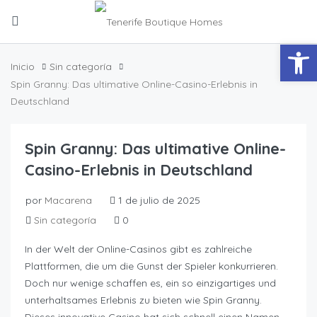
Abrir
Inicio
Sin categoría
Spin Granny: Das ultimative Online-Casino-Erlebnis in
Deutschland
Spin Granny: Das ultimative Online-
Casino-Erlebnis in Deutschland
por
Macarena
1 de julio de 2025
Sin categoría
0
In der Welt der Online-Casinos gibt es zahlreiche
Plattformen, die um die Gunst der Spieler konkurrieren.
Doch nur wenige schaffen es, ein so einzigartiges und
unterhaltsames Erlebnis zu bieten wie Spin Granny.