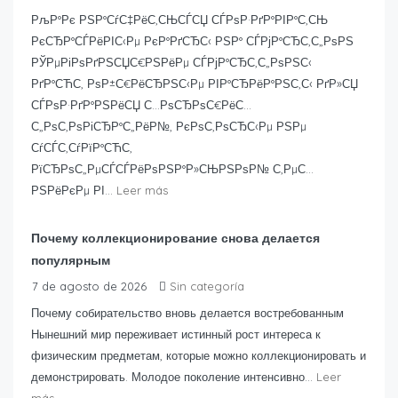
РљР°Рє РЅР°СѓС‡РёС‚СЊСЃСЏ СЃРѕР·РґР°РІР°С‚СЊ
РєСЂР°СЃРёРІС‹Рµ РєР°РґСЂС‹ РЅР° СЃРјР°СЂС‚С„РѕРЅ
РЎРµРіРѕРґРЅСЏС€РЅРёРµ СЃРјР°СЂС‚С„РѕРЅС‹
РґР°СЋС‚ РѕР±С€РёСЂРЅС‹Рµ РІР°СЂРёР°РЅС‚С‹ РґР»СЏ
СЃРѕР·РґР°РЅРёСЏ С…РѕСЂРѕС€РёС…
С„РѕС‚РѕРіСЂР°С„РёР№, РєРѕС‚РѕСЂС‹Рµ РЅРµ
СѓСЃС‚СѓРїР°СЋС‚
РїСЂРѕС„РµСЃСЃРёРѕРЅР°Р»СЊРЅРѕР№ С‚РµС…
РЅРёРєРµ РІ...
Leer más
Почему коллекционирование снова делается
популярным
7 de agosto de 2026
Sin categoría
Почему собирательство вновь делается востребованным
Нынешний мир переживает истинный рост интереса к
физическим предметам, которые можно коллекционировать и
демонстрировать. Молодое поколение интенсивно...
Leer