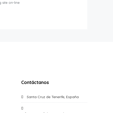
site on-line
Contáctanos
Santa Cruz de Tenerife, España