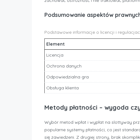
zachować ostrożność i nie traktować platform
Podsumowanie aspektów prawnyc
Podstawowe informacje o licencji i regulacja
Element
Licencja
Ochrona danych
Odpowiedzialna gra
Obsługa klienta
Metody płatności – wygoda cz
Wybór metod wpłat i wypłat na slottyway przy
popularne systemy płatności, co jest standard
się zawiedzeni. Z drugiej strony, brak skompli