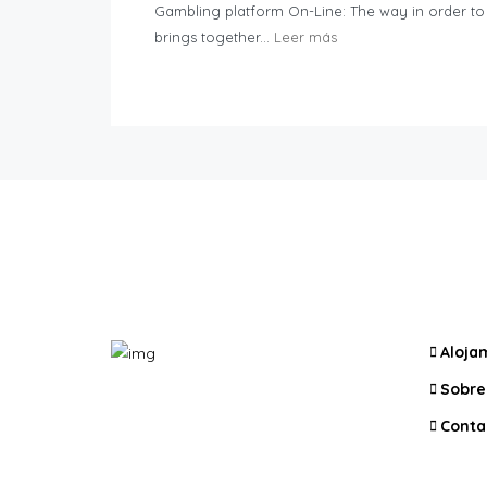
Gambling platform On-Line: The way in order t
brings together...
Leer más
Aloja
Sobre
Conta