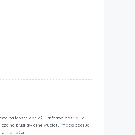
wsze najlepsze opcje? Platforma obsługuje
y liczą na błyskawiczne wypłaty, mogą poczuć
 formalności.