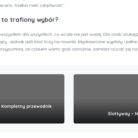
ecano, trzeba mieć cierpliwość.”
to trafiony wybór?
ć wszystkim dla wszystkich, co wcale nie jest wadą. Dla osób szuka
. Jednak jeśli ktoś liczy na nowinki, błyskawiczne wypłaty i pełne
y przypomina, że czasem warto grać ostrożnie, zamiast rzucać się 
e? Kompletny przewodnik
Slottyway – 