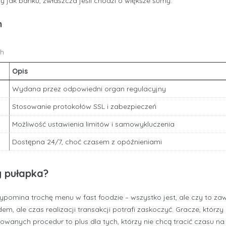
y jak banku, zwłaszcza jeśli chodzi o większe sumy.
h
ch
Opis
Wydana przez odpowiedni organ regulacyjny
Stosowanie protokołów SSL i zabezpieczeń
Możliwość ustawienia limitów i samowykluczenia
Dostępna 24/7, choć czasem z opóźnieniami
y pułapka?
pomina trochę menu w fast foodzie – wszystko jest, ale czy to za
em, ale czas realizacji transakcji potrafi zaskoczyć. Gracze, którz
kowanych procedur to plus dla tych, którzy nie chcą tracić czasu na