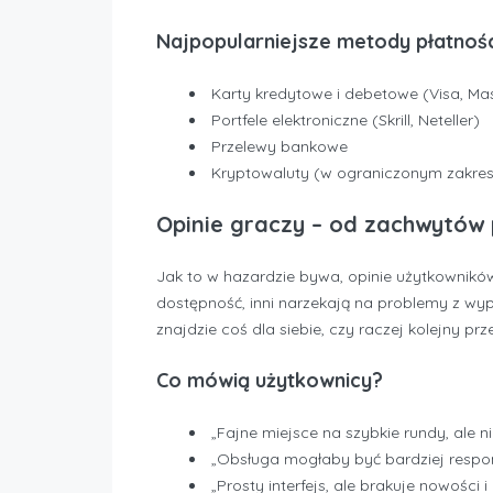
Najpopularniejsze metody płatnośc
Karty kredytowe i debetowe (Visa, Ma
Portfele elektroniczne (Skrill, Neteller)
Przelewy bankowe
Kryptowaluty (w ograniczonym zakres
Opinie graczy – od zachwytów 
Jak to w hazardzie bywa, opinie użytkowników 
dostępność, inni narzekają na problemy z wyp
znajdzie coś dla siebie, czy raczej kolejny p
Co mówią użytkownicy?
„Fajne miejsce na szybkie rundy, ale ni
„Obsługa mogłaby być bardziej resp
„Prosty interfejs, ale brakuje nowości i 