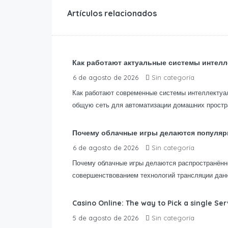
Artículos relacionados
Как работают актуальные системы интелл
6 de agosto de 2026
Sin categoría
Как работают современные системы интеллектуа
общую сеть для автоматизации домашних простра
Почему облачные игры делаются популяр
6 de agosto de 2026
Sin categoría
Почему облачные игры делаются распространённ
совершенствованием технологий трансляции данн
Casino Online: The way to Pick a single S
5 de agosto de 2026
Sin categoría