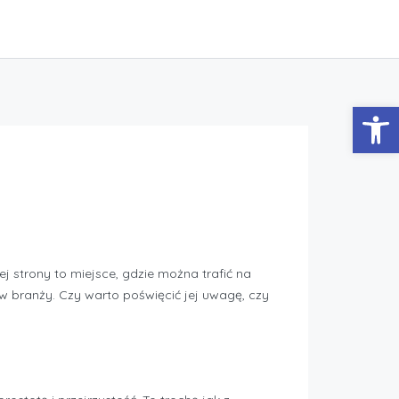
Abrir
nej strony to miejsce, gdzie można trafić na
ów branży. Czy warto poświęcić jej uwagę, czy