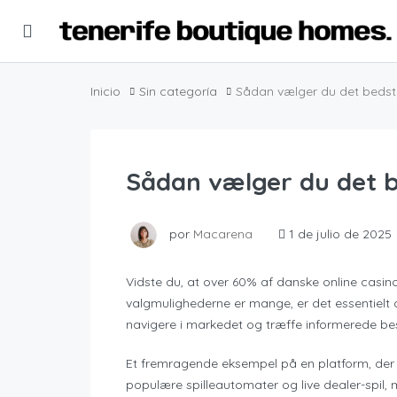
Inicio
Sin categoría
Sådan vælger du det bedst
Sådan vælger du det b
por
Macarena
1 de julio de 2025
Vidste du, at over 60% af danske online casin
valgmulighederne er mange, er det essentielt 
navigere i markedet og træffe informerede bes
Et fremragende eksempel på en platform, der 
populære spilleautomater og live dealer-spil, 