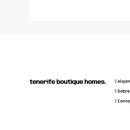
Aloja
Sobre
Conta