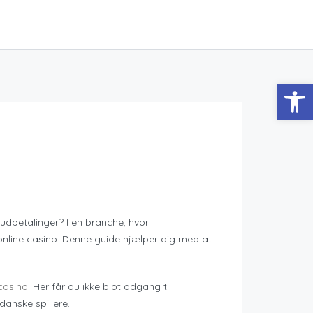
Abrir
udbetalinger? I en branche, hvor
 online casino. Denne guide hjælper dig med at
casino
. Her får du ikke blot adgang til
danske spillere.