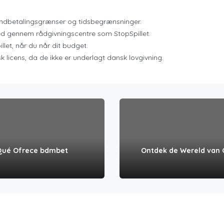
ndbetalingsgrænser og tidsbegrænsninger.
d gennem rådgivningscentre som StopSpillet.
let, når du når dit budget.
k licens, da de ikke er underlagt dansk lovgivning.
¿Qué Ofrece bdmbet
Ontdek de Wereld van O