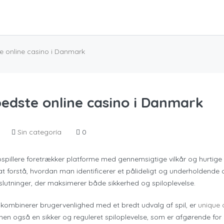
e online casino i Danmark
edste online casino i Danmark
Sin categoría
0
ospillere foretrækker platforme med gennemsigtige vilkår og hurtige 
at forstå, hvordan man identificerer et pålideligt og underholdende
lutninger, der maksimerer både sikkerhed og spiloplevelse.
kombinerer brugervenlighed med et bredt udvalg af spil, er
unique 
men også en sikker og reguleret spiloplevelse, som er afgørende for 