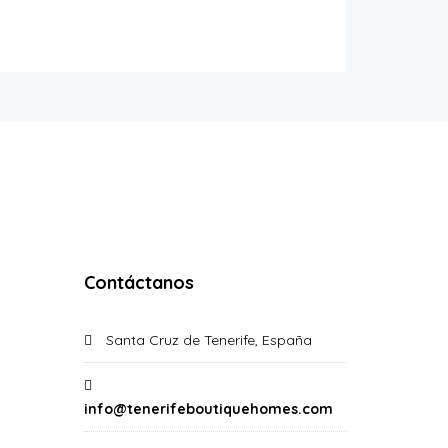
Contáctanos
Santa Cruz de Tenerife, España
info@tenerifeboutiquehomes.com