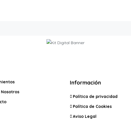
mientos
Información
 Nosotros
Política de privacidad
cto
Política de Cookies
Aviso Legal