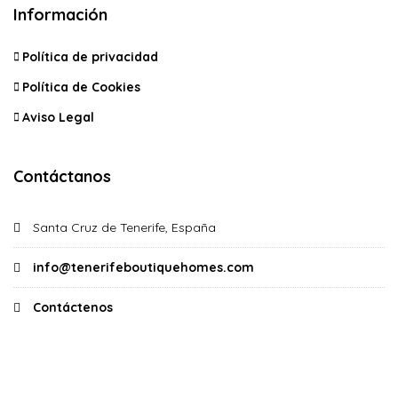
Información
Política de privacidad
Política de Cookies
Aviso Legal
Contáctanos
Santa Cruz de Tenerife, España
info@tenerifeboutiquehomes.com
Contáctenos