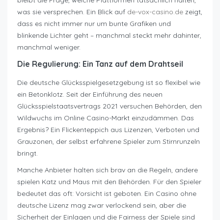
bleibt die Frage, welche Plattformen tatsächlich halten,
was sie versprechen. Ein Blick auf
de-vox-casino.de
zeigt,
dass es nicht immer nur um bunte Grafiken und
blinkende Lichter geht – manchmal steckt mehr dahinter,
manchmal weniger.
Die Regulierung: Ein Tanz auf dem Drahtseil
Die deutsche Glücksspielgesetzgebung ist so flexibel wie
ein Betonklotz. Seit der Einführung des neuen
Glücksspielstaatsvertrags 2021 versuchen Behörden, den
Wildwuchs im Online Casino-Markt einzudämmen. Das
Ergebnis? Ein Flickenteppich aus Lizenzen, Verboten und
Grauzonen, der selbst erfahrene Spieler zum Stirnrunzeln
bringt.
Manche Anbieter halten sich brav an die Regeln, andere
spielen Katz und Maus mit den Behörden. Für den Spieler
bedeutet das oft: Vorsicht ist geboten. Ein Casino ohne
deutsche Lizenz mag zwar verlockend sein, aber die
Sicherheit der Einlagen und die Fairness der Spiele sind