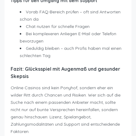
Tipps für den Umgang mit dem Support
Vorab FAQ-Bereich prüfen – oft sind Antworten
schon da
Chat nutzen für schnelle Fragen
Bei komplexeren Anliegen E-Mail oder Telefon
bevorzugen
Geduldig bleiben – auch Profis haben mal einen
schlechten Tag
Fazit: Glücksspiel mit Augenmaß und gesunder
Skepsis
Online Casinos sind kein Ponyhof, sondern eher ein
wilder Ritt durch Chancen und Risiken. Wer sich auf die
Suche nach einem passenden Anbieter macht, sollte
nicht nur auf bunte Versprechen hereinfallen, sondern
genau hinschauen: Lizenz, Spielangebot,
Zahlungsmodalitäten und Support sind entscheidende
Faktoren.