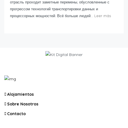
отрасль проходит заметные перемены, обусловленные с
прогрессом технологий транспортировки данных и
процессорных мощностей. Всё больше людей...
Leer más
Alojamientos
Sobre Nosotros
Contacto