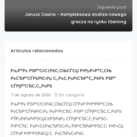
Siguiente post
Janusz Casino – Kompleksowa analiza nowego
gracza na rynku iGaming
Artículos relacionados
РљР°Рє РЅР°СѓС‡РёС‚СЊСЃСЏ РґРµР»Р°С‚СЊ
РєСЂР°СЃРёРІС‹Рµ С„РѕС‚РѕРіСЂР°С„РёРё РЅР°
СЃРјР°СЂС‚С„РѕРЅ
7 de agosto de 2026
Sin categoría
РљР°Рє РЅР°СѓС‡РёС‚СЊСЃСЏ СЃРѕР·РґР°РІР°С‚СЊ
РєСЂР°СЃРёРІС‹Рµ РєР°РґСЂС‹ РЅР° СЃРјР°СЂС‚С„РѕРЅ
РЎРµРіРѕРґРЅСЏС€РЅРёРµ СЃРјР°СЂС‚С„РѕРЅС‹
РґР°СЋС‚ РѕР±С€РёСЂРЅС‹Рµ РІР°СЂРёР°РЅС‚С‹ РґР»СЏ
СЃРѕР·РґР°РЅРёСЏ С…РѕСЂРѕС€РёС…