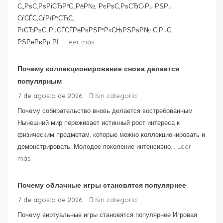
С„РѕС‚РѕРіСЂР°С„РёР№, РєРѕС‚РѕСЂС‹Рµ РЅРµ
СѓСЃС‚СѓРїР°СЋС‚
РїСЂРѕС„РµСЃСЃРёРѕРЅР°Р»СЊРЅРѕР№ С‚РµС…
РЅРёРєРµ РІ...
Leer más
Почему коллекционирование снова делается
популярным
7 de agosto de 2026
Sin categoría
Почему собирательство вновь делается востребованным
Нынешний мир переживает истинный рост интереса к
физическим предметам, которые можно коллекционировать и
демонстрировать. Молодое поколение интенсивно...
Leer
más
Почему облачные игры становятся популярнее
7 de agosto de 2026
Sin categoría
Почему виртуальные игры становятся популярнее Игровая