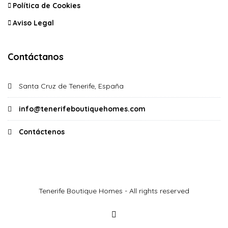
Política de Cookies
Aviso Legal
Contáctanos
Santa Cruz de Tenerife, España
info@tenerifeboutiquehomes.com
Contáctenos
Tenerife Boutique Homes - All rights reserved