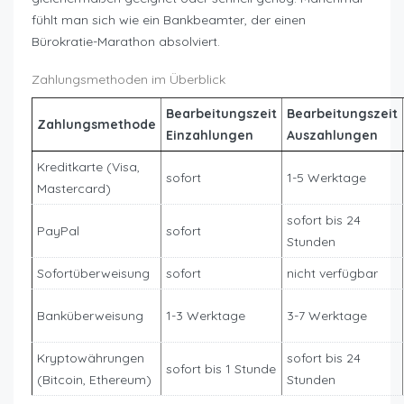
fühlt man sich wie ein Bankbeamter, der einen
Bürokratie-Marathon absolviert.
Zahlungsmethoden im Überblick
Bearbeitungszeit
Bearbeitungszeit
Zahlungsmethode
Einzahlungen
Auszahlungen
Kreditkarte (Visa,
sofort
1-5 Werktage
Mastercard)
sofort bis 24
PayPal
sofort
Stunden
Sofortüberweisung
sofort
nicht verfügbar
Banküberweisung
1-3 Werktage
3-7 Werktage
Kryptowährungen
sofort bis 24
sofort bis 1 Stunde
(Bitcoin, Ethereum)
Stunden