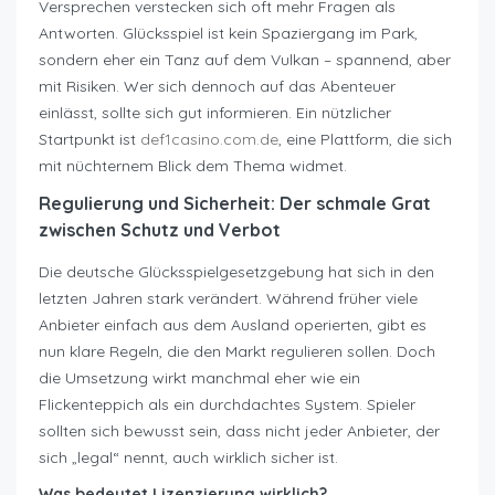
Versprechen verstecken sich oft mehr Fragen als
Antworten. Glücksspiel ist kein Spaziergang im Park,
sondern eher ein Tanz auf dem Vulkan – spannend, aber
mit Risiken. Wer sich dennoch auf das Abenteuer
einlässt, sollte sich gut informieren. Ein nützlicher
Startpunkt ist
def1casino.com.de
, eine Plattform, die sich
mit nüchternem Blick dem Thema widmet.
Regulierung und Sicherheit: Der schmale Grat
zwischen Schutz und Verbot
Die deutsche Glücksspielgesetzgebung hat sich in den
letzten Jahren stark verändert. Während früher viele
Anbieter einfach aus dem Ausland operierten, gibt es
nun klare Regeln, die den Markt regulieren sollen. Doch
die Umsetzung wirkt manchmal eher wie ein
Flickenteppich als ein durchdachtes System. Spieler
sollten sich bewusst sein, dass nicht jeder Anbieter, der
sich „legal“ nennt, auch wirklich sicher ist.
Was bedeutet Lizenzierung wirklich?