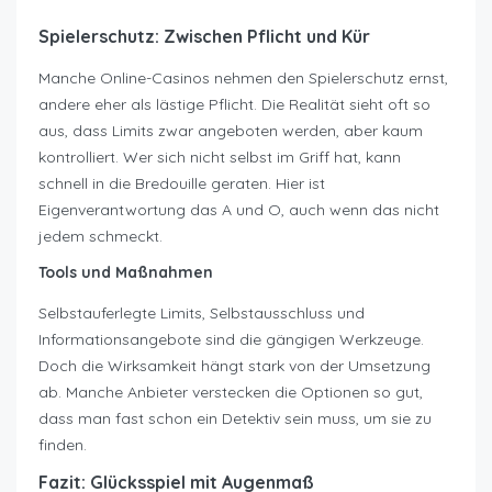
Spielerschutz: Zwischen Pflicht und Kür
Manche Online-Casinos nehmen den Spielerschutz ernst,
andere eher als lästige Pflicht. Die Realität sieht oft so
aus, dass Limits zwar angeboten werden, aber kaum
kontrolliert. Wer sich nicht selbst im Griff hat, kann
schnell in die Bredouille geraten. Hier ist
Eigenverantwortung das A und O, auch wenn das nicht
jedem schmeckt.
Tools und Maßnahmen
Selbstauferlegte Limits, Selbstausschluss und
Informationsangebote sind die gängigen Werkzeuge.
Doch die Wirksamkeit hängt stark von der Umsetzung
ab. Manche Anbieter verstecken die Optionen so gut,
dass man fast schon ein Detektiv sein muss, um sie zu
finden.
Fazit: Glücksspiel mit Augenmaß