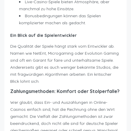
Live-Casino-Spiele bieten Atmosphäre, aber
manchmal zu hohe Einsätze.
Bonusbedingungen können das Spielen
komplizierter machen als gedacht.
Ein Blick auf die Spielentwickler
Die Qualität der Spiele hängt stark vom Entwickler ab.
Namen wie NetEnt, Microgaming oder Evolution Gaming
sind oft ein Garant für faire und unterhaltsame Spiele.
Andererseits gibt es auch weniger bekannte Studios, die
mit fragwürdigen Algorithmen arbeiten. Ein kritischer
Blick lohnt sich.
Zahlungsmethoden: Komfort oder Stolperfalle?
Wer glaubt, dass Ein- und Auszahlungen in Online-
Casinos einfach sind, hat die Rechnung ohne den Wirt
gemacht. Die Vielfalt der Zahlungsmethoden ist zwar
beeindruckend, doch nicht alle sind für deutsche Spieler
gleichermaßen geeignet oder schnell genug. Manchmal