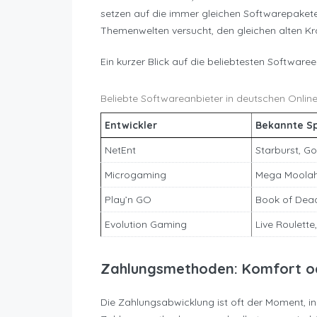
setzen auf die immer gleichen Softwarepakete
Themenwelten versucht, den gleichen alten Kr
Ein kurzer Blick auf die beliebtesten Softwareen
Beliebte Softwareanbieter in deutschen Onlin
Entwickler
Bekannte Sp
NetEnt
Starburst, G
Microgaming
Mega Moolah,
Play’n GO
Book of Dea
Evolution Gaming
Live Roulette
Zahlungsmethoden: Komfort od
Die Zahlungsabwicklung ist oft der Moment, in