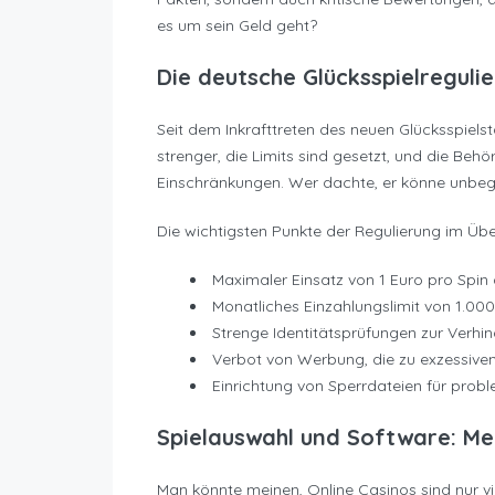
es um sein Geld geht?
Die deutsche Glücksspielregulie
Seit dem Inkrafttreten des neuen Glücksspielst
strenger, die Limits sind gesetzt, und die Beh
Einschränkungen. Wer dachte, er könne unbegre
Die wichtigsten Punkte der Regulierung im Übe
Maximaler Einsatz von 1 Euro pro Spin
Monatliches Einzahlungslimit von 1.00
Strenge Identitätsprüfungen zur Verh
Verbot von Werbung, die zu exzessivem 
Einrichtung von Sperrdateien für probl
Spielauswahl und Software: Me
Man könnte meinen, Online Casinos sind nur virt