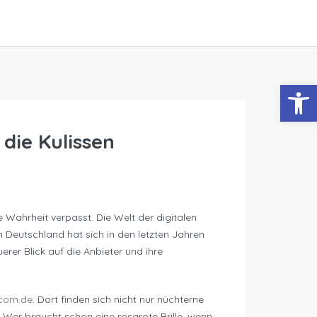
Abrir
 die Kulissen
Wahrheit verpasst. Die Welt der digitalen
n Deutschland hat sich in den letzten Jahren
erer Blick auf die Anbieter und ihre
.com.de
. Dort finden sich nicht nur nüchterne
 Wer braucht schon eine rosarote Brille, wenn