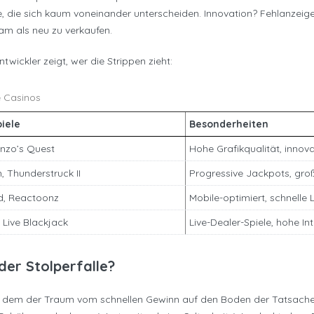
, die sich kaum voneinander unterscheiden. Innovation? Fehlanzeig
am als neu zu verkaufen.
twickler zeigt, wer die Strippen zieht:
e Casinos
iele
Besonderheiten
onzo’s Quest
Hohe Grafikqualität, innov
 Thunderstruck II
Progressive Jackpots, gro
d, Reactoonz
Mobile-optimiert, schnelle
, Live Blackjack
Live-Dealer-Spiele, hohe Int
er Stolperfalle?
 dem der Traum vom schnellen Gewinn auf den Boden der Tatsachen tr