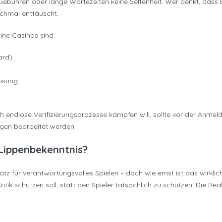
ebühren oder lange Wartezeiten keine Seltenheit. Wer denkt, dass 
chmal enttäuscht.
ne Casinos sind:
ard)
isung
ch endlose Verifizierungsprozesse kämpfen will, sollte vor der Anm
ngen bearbeitet werden.
 Lippenbekenntnis?
tz für verantwortungsvolles Spielen – doch wie ernst ist das wirklic
itik schützen soll, statt den Spieler tatsächlich zu schützen. Die Rea