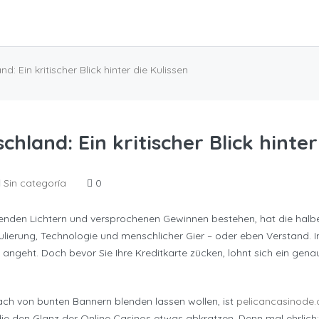
d: Ein kritischer Blick hinter die Kulissen
chland: Ein kritischer Blick hinter
Sin categoría
0
enden Lichtern und versprochenen Gewinnen bestehen, hat die halbe 
ulierung, Technologie und menschlicher Gier – oder eben Verstand. I
 angeht. Doch bevor Sie Ihre Kreditkarte zücken, lohnt sich ein genau
infach von bunten Bannern blenden lassen wollen, ist
pelicancasinode
ie den Glanz der Online Casinos etwas abkratzen. Denn mal ehrlich: