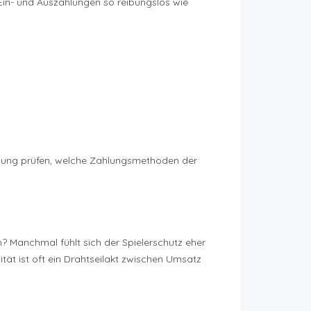
Ein- und Auszahlungen so reibungslos wie
eldung prüfen, welche Zahlungsmethoden der
h? Manchmal fühlt sich der Spielerschutz eher
lität ist oft ein Drahtseilakt zwischen Umsatz