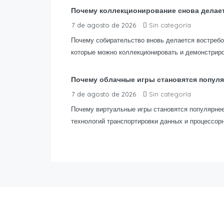
Почему коллекционирование снова делае
7 de agosto de 2026
Sin categoría
Почему собирательство вновь делается востреб
которые можно коллекционировать и демонстриро
Почему облачные игры становятся попул
7 de agosto de 2026
Sin categoría
Почему виртуальные игры становятся популярнее
технологий транспортировки данных и процессор