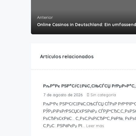
Anterior
Online Casinos in Deutschland: Ein umfassend
Artículos relacionados
РљР°Рє РЅР°СѓС‡РёС‚СЊСЃСЏ РґРµР»Р°С‚
7 de agosto de 2026
Sin categoría
РљР°Рє РЅР°СѓС‡РёС‚СЊСЃСЏ СЃРѕР·РґР°РІР°С
РЎРµРіРѕРґРЅСЏС€РЅРёРµ СЃРјР°СЂС‚С„РѕРЅС
РѕСЂРѕС€РёС… С„РѕС‚РѕРіСЂР°С„РёР№, РєРѕ
С‚РµС…РЅРёРєРµ РІ...
Leer más