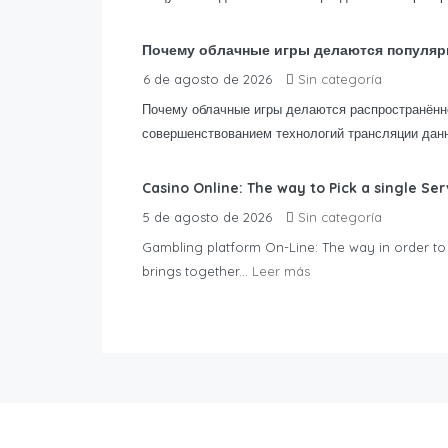
Почему облачные игры делаются популяр
6 de agosto de 2026
Sin categoría
Почему облачные игры делаются распространённ
совершенствованием технологий трансляции данн
Casino Online: The way to Pick a single S
5 de agosto de 2026
Sin categoría
Gambling platform On-Line: The way in order t
brings together...
Leer más