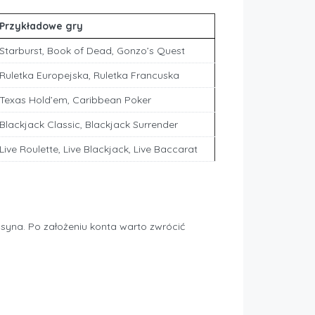
Przykładowe gry
Starburst, Book of Dead, Gonzo’s Quest
Ruletka Europejska, Ruletka Francuska
Texas Hold’em, Caribbean Poker
Blackjack Classic, Blackjack Surrender
Live Roulette, Live Blackjack, Live Baccarat
kasyna. Po założeniu konta warto zwrócić