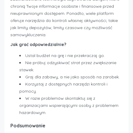
chronią Twoje informacje osobiste i finansowe przed
nieuprawnionym dostępem. Ponadto, wiele platform
oferuje narzędzia do kontroli własnej aktywności, takie
jak limity depozytów, limity czasowe czy możliwość
samowykluczenia.
Jak grać odpowiedzialnie?
Ustal budżet na grę i nie przekraczaj go.
Nie próbuj odzyskiwać strat przez zwiększanie
stawek.
Graj dla zabawy, a nie jako sposób na zarobek.
Korzystaj z dostępnych narzędzi kontroli i
pomocy.
W razie problemów skontaktuj się z
organizacjami wspierającymi osoby z problemem
hazardowym.
Podsumowanie