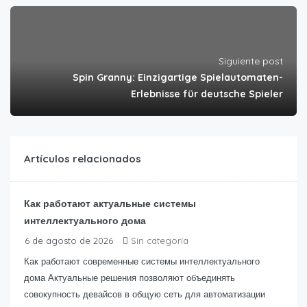
Siguiente post
Spin Granny: Einzigartige Spielautomaten-
Erlebnisse für deutsche Spieler
Artículos relacionados
Как работают актуальные системы
интеллектуального дома
6 de agosto de 2026
Sin categoría
Как работают современные системы интеллектуального
дома Актуальные решения позволяют объединять
совокупность девайсов в общую сеть для автоматизации