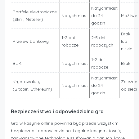
Natychmiast
Portfele elektroniczne
Natychmiast
do 24
Możliwe
(Skrill, Neteller)
godzin
Brak
1-2 dni
2-5 dni
Przelew bankowy
lub
robocze
roboczych
niskie
1-2 dni
BLIK
Natychmiast
Brak
robocze
Natychmiast
Kryptowaluty
Zależne
Natychmiast
do 24
(Bitcoin, Ethereum)
od sieci
godzin
Bezpieczeństwo i odpowiedzialna gra
Gra w kasynie online powinna być przede wszystkim
bezpieczna i odpowiedzialna. Legalne kasyna stosują
zaawansowane technologie szyfrowania danych, które