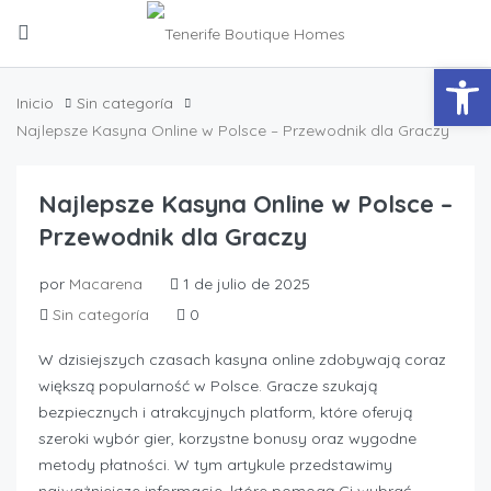
Abrir
Inicio
Sin categoría
Najlepsze Kasyna Online w Polsce – Przewodnik dla Graczy
Najlepsze Kasyna Online w Polsce –
Przewodnik dla Graczy
por
Macarena
1 de julio de 2025
Sin categoría
0
W dzisiejszych czasach kasyna online zdobywają coraz
większą popularność w Polsce. Gracze szukają
bezpiecznych i atrakcyjnych platform, które oferują
szeroki wybór gier, korzystne bonusy oraz wygodne
metody płatności. W tym artykule przedstawimy