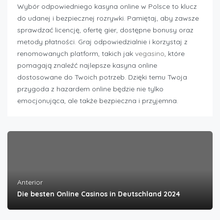
Wybór odpowiedniego kasyna online w Polsce to klucz
do udanej i bezpiecznej rozrywki. Pamiętaj, aby zawsze
sprawdzać licencję, ofertę gier, dostępne bonusy oraz
metody płatności. Graj odpowiedzialnie i korzystaj z
renomowanych platform, takich jak
vegasino
, które
pomagają znaleźć najlepsze kasyna online
dostosowane do Twoich potrzeb. Dzięki temu Twoja
przygoda z hazardem online będzie nie tylko
emocjonująca, ale także bezpieczna i przyjemna.
Anterior
Die besten Online Casinos in Deutschland 2024