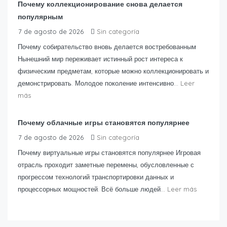
Почему коллекционирование снова делается
популярным
7 de agosto de 2026
Sin categoría
Почему собирательство вновь делается востребованным
Нынешний мир переживает истинный рост интереса к
физическим предметам, которые можно коллекционировать и
демонстрировать. Молодое поколение интенсивно...
Leer
más
Почему облачные игры становятся популярнее
7 de agosto de 2026
Sin categoría
Почему виртуальные игры становятся популярнее Игровая
отрасль проходит заметные перемены, обусловленные с
прогрессом технологий транспортировки данных и
процессорных мощностей. Всё больше людей...
Leer más