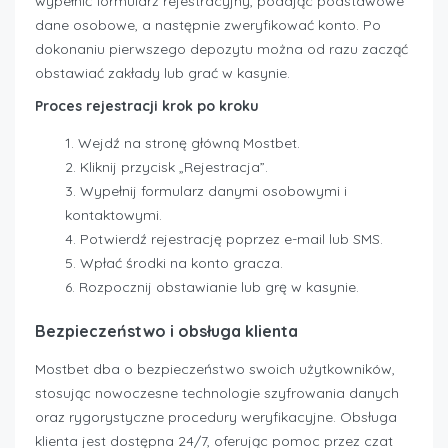
wypełnić formularz rejestracyjny, podając podstawowe
dane osobowe, a następnie zweryfikować konto. Po
dokonaniu pierwszego depozytu można od razu zacząć
obstawiać zakłady lub grać w kasynie.
Proces rejestracji krok po kroku
Wejdź na stronę główną Mostbet.
Kliknij przycisk „Rejestracja”.
Wypełnij formularz danymi osobowymi i
kontaktowymi.
Potwierdź rejestrację poprzez e-mail lub SMS.
Wpłać środki na konto gracza.
Rozpocznij obstawianie lub grę w kasynie.
Bezpieczeństwo i obsługa klienta
Mostbet dba o bezpieczeństwo swoich użytkowników,
stosując nowoczesne technologie szyfrowania danych
oraz rygorystyczne procedury weryfikacyjne. Obsługa
klienta jest dostępna 24/7, oferując pomoc przez czat