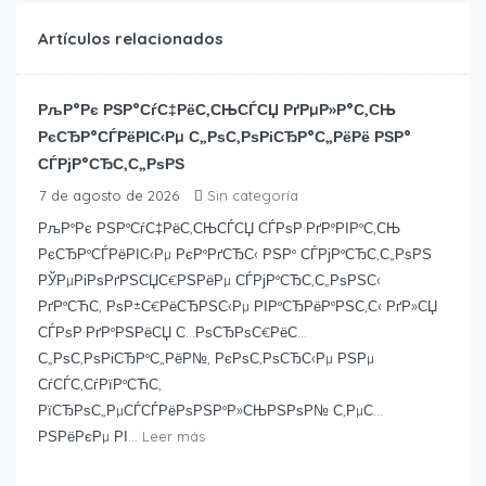
Artículos relacionados
РљР°Рє РЅР°СѓС‡РёС‚СЊСЃСЏ РґРµР»Р°С‚СЊ
РєСЂР°СЃРёРІС‹Рµ С„РѕС‚РѕРіСЂР°С„РёРё РЅР°
СЃРјР°СЂС‚С„РѕРЅ
7 de agosto de 2026
Sin categoría
РљР°Рє РЅР°СѓС‡РёС‚СЊСЃСЏ СЃРѕР·РґР°РІР°С‚СЊ
РєСЂР°СЃРёРІС‹Рµ РєР°РґСЂС‹ РЅР° СЃРјР°СЂС‚С„РѕРЅ
РЎРµРіРѕРґРЅСЏС€РЅРёРµ СЃРјР°СЂС‚С„РѕРЅС‹
РґР°СЋС‚ РѕР±С€РёСЂРЅС‹Рµ РІР°СЂРёР°РЅС‚С‹ РґР»СЏ
СЃРѕР·РґР°РЅРёСЏ С…РѕСЂРѕС€РёС…
С„РѕС‚РѕРіСЂР°С„РёР№, РєРѕС‚РѕСЂС‹Рµ РЅРµ
СѓСЃС‚СѓРїР°СЋС‚
РїСЂРѕС„РµСЃСЃРёРѕРЅР°Р»СЊРЅРѕР№ С‚РµС…
РЅРёРєРµ РІ...
Leer más