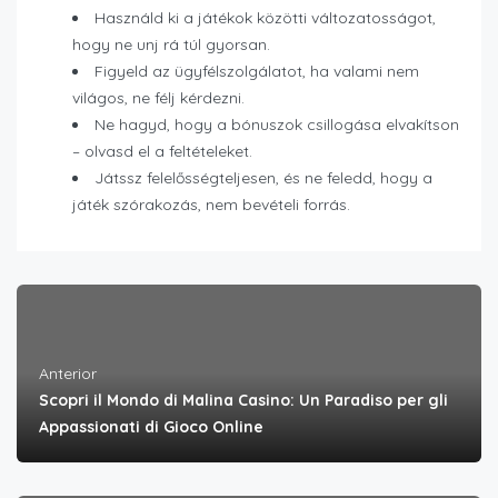
Használd ki a játékok közötti változatosságot,
hogy ne unj rá túl gyorsan.
Figyeld az ügyfélszolgálatot, ha valami nem
világos, ne félj kérdezni.
Ne hagyd, hogy a bónuszok csillogása elvakítson
– olvasd el a feltételeket.
Játssz felelősségteljesen, és ne feledd, hogy a
játék szórakozás, nem bevételi forrás.
Anterior
Scopri il Mondo di Malina Casino: Un Paradiso per gli
Appassionati di Gioco Online