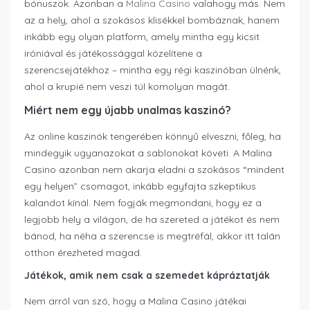
bónuszok. Azonban a
Malina Casino
valahogy más. Nem
az a hely, ahol a szokásos klisékkel bombáznak, hanem
inkább egy olyan platform, amely mintha egy kicsit
iróniával és játékossággal közelítene a
szerencsejátékhoz – mintha egy régi kaszinóban ülnénk,
ahol a krupié nem veszi túl komolyan magát.
Miért nem egy újabb unalmas kaszinó?
Az online kaszinók tengerében könnyű elveszni, főleg, ha
mindegyik ugyanazokat a sablonokat követi. A Malina
Casino azonban nem akarja eladni a szokásos “mindent
egy helyen” csomagot, inkább egyfajta szkeptikus
kalandot kínál. Nem fogják megmondani, hogy ez a
legjobb hely a világon, de ha szereted a játékot és nem
bánod, ha néha a szerencse is megtréfál, akkor itt talán
otthon érezheted magad.
Játékok, amik nem csak a szemedet kápráztatják
Nem arról van szó, hogy a Malina Casino játékai