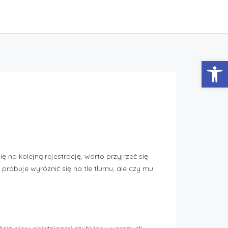
Abrir
 na kolejną rejestrację, warto przyjrzeć się
 próbuje wyróżnić się na tle tłumu, ale czy mu