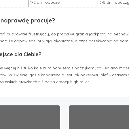
1-2 dni robocze
3-5 dni robocz
m naprawdę pracuje?
trafi być równie frustrujący, co próba wygrania jackpota na pech
nać, że odpowiedzi bywają lakoniczne, a czas oczekiwania na pomoc
jsce dla Ciebie?
mś więcej niż tylko kolejnym bonusem z haczykami, to Legiano może
ków. W świecie, gdzie konkurencja jest jak pokerowy blef – czasem
 niskich stawkach niż pełen emocji high roller.