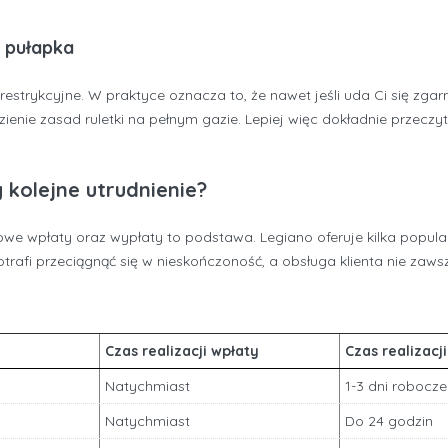
a pułapka
ć restrykcyjne. W praktyce oznacza to, że nawet jeśli uda Ci się z
ienie zasad ruletki na pełnym gazie. Lepiej więc dokładnie przeczy
 kolejne utrudnienie?
we wpłaty oraz wypłaty to podstawa. Legiano oferuje kilka popularn
otrafi przeciągnąć się w nieskończoność, a obsługa klienta nie z
Czas realizacji wpłaty
Czas realizacj
Natychmiast
1-3 dni robocze
Natychmiast
Do 24 godzin