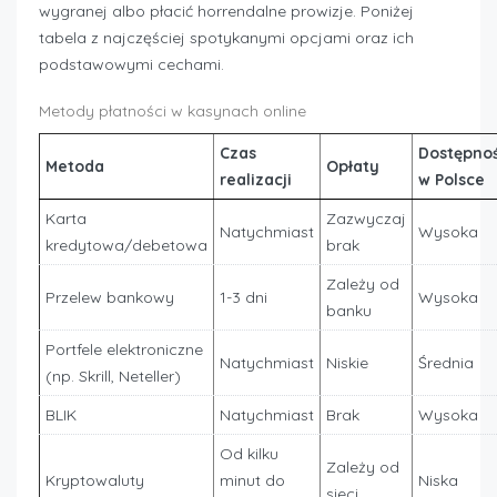
wygranej albo płacić horrendalne prowizje. Poniżej
tabela z najczęściej spotykanymi opcjami oraz ich
podstawowymi cechami.
Metody płatności w kasynach online
Czas
Dostępno
Metoda
Opłaty
realizacji
w Polsce
Karta
Zazwyczaj
Natychmiast
Wysoka
kredytowa/debetowa
brak
Zależy od
Przelew bankowy
1-3 dni
Wysoka
banku
Portfele elektroniczne
Natychmiast
Niskie
Średnia
(np. Skrill, Neteller)
BLIK
Natychmiast
Brak
Wysoka
Od kilku
Zależy od
Kryptowaluty
minut do
Niska
sieci