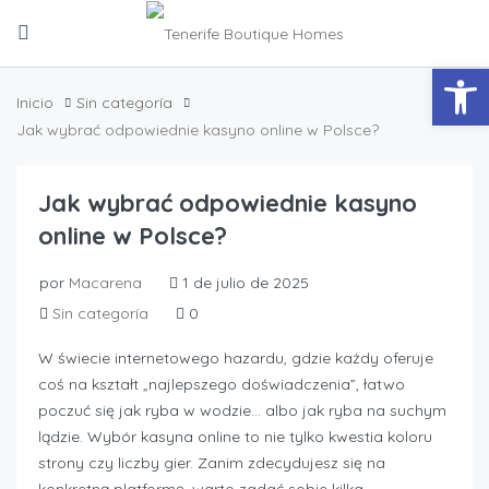
Abrir
Inicio
Sin categoría
Jak wybrać odpowiednie kasyno online w Polsce?
Jak wybrać odpowiednie kasyno
online w Polsce?
por
Macarena
1 de julio de 2025
Sin categoría
0
W świecie internetowego hazardu, gdzie każdy oferuje
coś na kształt „najlepszego doświadczenia”, łatwo
poczuć się jak ryba w wodzie… albo jak ryba na suchym
lądzie. Wybór kasyna online to nie tylko kwestia koloru
strony czy liczby gier. Zanim zdecydujesz się na