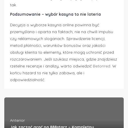
tak.
Podsumowanie – wybór kasyna to nie loteria
Decyzja o wyborze kasyna online powinna być
przemyślana i oparta na faktach, nie na chwili impulsu
czy reklamowych sloganach. Sprawdzenie licencji,
metod płatności, warunków bonusów oraz jakości
obsługi klienta to elementy, które mogą uchronić przed
rozczarowaniem. Jeśli szukasz miejsca, gdzie znajdziesz
rzetelne recenzje i analizy, warto odwiedzić
Betonred
. W
końcu hazard to nie tylko zabawa, ale i
odpowiedzialność.
Anterior
Jak zacząć grać na 888starz – Kompletny