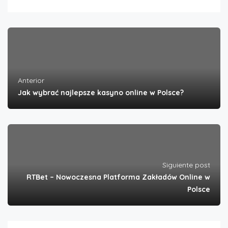
Anterior
Jak wybrać najlepsze kasyno online w Polsce?
Siguiente post
RTBet – Nowoczesna Platforma Zakładów Online w
Polsce