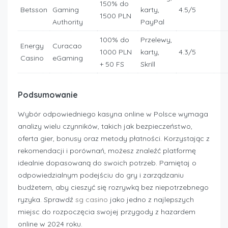
150% do
Betsson
Gaming
karty,
4.5/5
1500 PLN
Authority
PayPal
100% do
Przelewy,
Energy
Curacao
1000 PLN
karty,
4.3/5
Casino
eGaming
+ 50 FS
Skrill
Podsumowanie
Wybór odpowiedniego kasyna online w Polsce wymaga
analizy wielu czynników, takich jak bezpieczeństwo,
oferta gier, bonusy oraz metody płatności. Korzystając z
rekomendacji i porównań, możesz znaleźć platformę
idealnie dopasowaną do swoich potrzeb. Pamiętaj o
odpowiedzialnym podejściu do gry i zarządzaniu
budżetem, aby cieszyć się rozrywką bez niepotrzebnego
ryzyka. Sprawdź
sg casino
jako jedno z najlepszych
miejsc do rozpoczęcia swojej przygody z hazardem
online w 2024 roku.