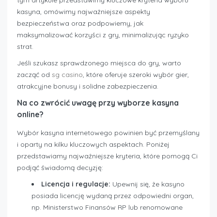
tym artykule przedstawimy kluczowe kryteria wyboru
kasyna, omówimy najważniejsze aspekty
bezpieczeństwa oraz podpowiemy, jak
maksymalizować korzyści z gry, minimalizując ryzyko
strat.
Jeśli szukasz sprawdzonego miejsca do gry, warto
zacząć od
sg casino
, które oferuje szeroki wybór gier,
atrakcyjne bonusy i solidne zabezpieczenia.
Na co zwrócić uwagę przy wyborze kasyna
online?
Wybór kasyna internetowego powinien być przemyślany
i oparty na kilku kluczowych aspektach. Poniżej
przedstawiamy najważniejsze kryteria, które pomogą Ci
podjąć świadomą decyzję:
Licencja i regulacje:
Upewnij się, że kasyno
posiada licencję wydaną przez odpowiedni organ,
np. Ministerstwo Finansów RP lub renomowane