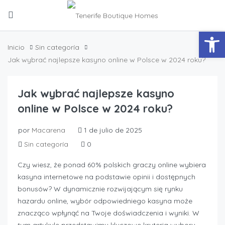
Abrir
Inicio
Sin categoría
Jak wybrać najlepsze kasyno online w Polsce w 2024 roku?
Jak wybrać najlepsze kasyno
online w Polsce w 2024 roku?
por
Macarena
1 de julio de 2025
Sin categoría
0
Czy wiesz, że ponad 60% polskich graczy online wybiera
kasyna internetowe na podstawie opinii i dostępnych
bonusów? W dynamicznie rozwijającym się rynku
hazardu online, wybór odpowiedniego kasyna może
znacząco wpłynąć na Twoje doświadczenia i wyniki. W