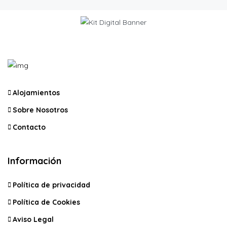
Alojamientos
Sobre Nosotros
Contacto
Información
Política de privacidad
Política de Cookies
Aviso Legal