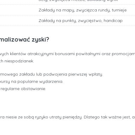
Zakłady na mapy, zwycięzca rundy, turnieje
Zakłady na punkty, zwycięstwo, handicap
malizować zyski?
ych klientów atrakcyjnymi bonusami powitalnymi oraz promocjami
ch niespodzianek.
armowego zakładu lub podwojenia pierwszej wpłaty.
kursy na popularne wydarzenia.
regularne obstawianie.
a niesie ze sobą ryzyko utraty pieniędzy. Dlatego tak ważne jest, a