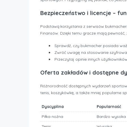
Bezpieczeństwo i licencje – f
Podstawą korzystania z serwisów bukmacherskic
Finansów. Dzięki temu gracze mają pewność, ż
Sprawdź, czy bukmacher posiada ważną
Zwróć uwagę na stosowanie szyfrowan
Przeczytaj opinie innych użytkowników 
Oferta zakładów i dostępne dy
Różnorodność dostępnych wydarzeń sportowych
tenis, koszykówkę, a także mniej popularne sp
Dyscyplina
Popularność
Piłka nożna
Bardzo wysoka
Tenis
Wysoka