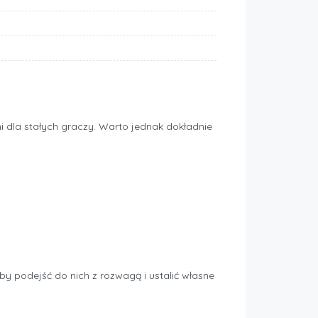
 dla stałych graczy. Warto jednak dokładnie
by podejść do nich z rozwagą i ustalić własne