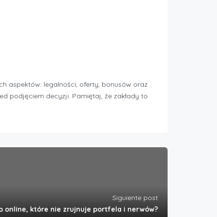
ch aspektów: legalności, oferty, bonusów oraz
ed podjęciem decyzji. Pamiętaj, że zakłady to
Siguiente post
 online, które nie zrujnuje portfela i nerwów?