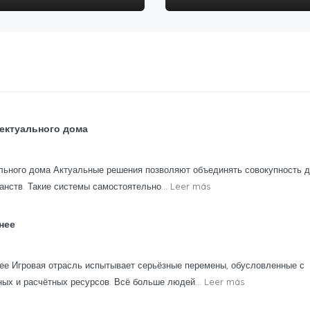
ектуального дома
льного дома Актуальные решения позволяют объединять совокупность д
нств. Такие системы самостоятельно...
Leer más
нее
ее Игровая отрасль испытывает серьёзные перемены, обусловленные с
ых и расчётных ресурсов. Всё больше людей...
Leer más