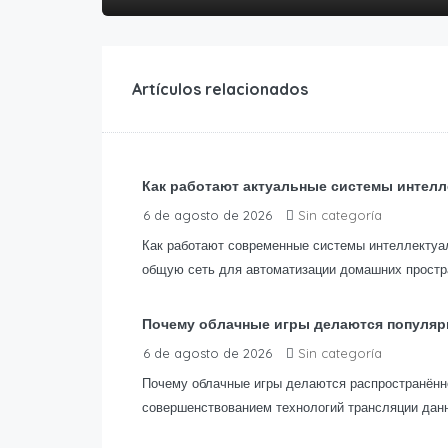
Artículos relacionados
Как работают актуальные системы интелл
6 de agosto de 2026
Sin categoría
Как работают современные системы интеллектуа
общую сеть для автоматизации домашних простра
Почему облачные игры делаются популяр
6 de agosto de 2026
Sin categoría
Почему облачные игры делаются распространённ
совершенствованием технологий трансляции данн