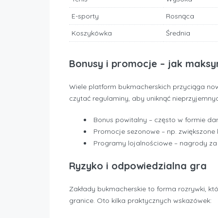
E-sporty
Rosnąca
Koszykówka
Średnia
Bonusy i promocje – jak maksy
Wiele platform bukmacherskich przyciąga now
czytać regulaminy, aby uniknąć nieprzyjemny
Bonus powitalny – często w formie d
Promocje sezonowe – np. zwiększone 
Programy lojalnościowe – nagrody za 
Ryzyko i odpowiedzialna gra
Zakłady bukmacherskie to forma rozrywki, któr
granice. Oto kilka praktycznych wskazówek: