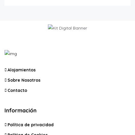
Alojamientos
Sobre Nosotros
Contacto
Información
Política de privacidad