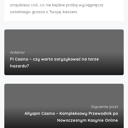
znajdziesz coś, co nie będzie próbą wyciągnięcia
ostatniego grosza z Twojej kieszeni.
Anterior
F1 Casino – czy warto zaryzykować na torze
hazardu?
Siguiente post
Allyspin Casino – Kompleksowy Przewodnik po
Nowoczesnym Kasynie Online