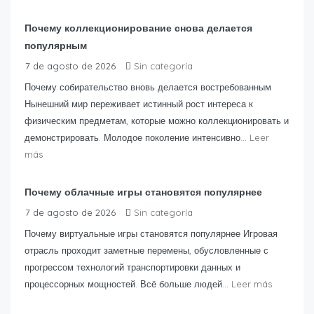
Почему коллекционирование снова делается
популярным
7 de agosto de 2026
Sin categoría
Почему собирательство вновь делается востребованным
Нынешний мир переживает истинный рост интереса к
физическим предметам, которые можно коллекционировать и
демонстрировать. Молодое поколение интенсивно...
Leer
más
Почему облачные игры становятся популярнее
7 de agosto de 2026
Sin categoría
Почему виртуальные игры становятся популярнее Игровая
отрасль проходит заметные перемены, обусловленные с
прогрессом технологий транспортировки данных и
процессорных мощностей. Всё больше людей...
Leer más