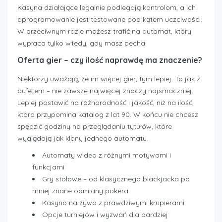
Kasyna działające legalnie podlegają kontrolom, a ich
oprogramowanie jest testowane pod kątem uczciwości.
W przeciwnym razie możesz trafić na automat, który
wypłaca tylko wtedy, gdy masz pecha.
Oferta gier – czy ilość naprawdę ma znaczenie?
Niektórzy uważają, że im więcej gier, tym lepiej. To jak z
bufetem – nie zawsze najwięcej znaczy najsmaczniej.
Lepiej postawić na różnorodność i jakość, niż na ilość,
która przypomina katalog z lat 90. W końcu nie chcesz
spędzić godziny na przeglądaniu tytułów, które
wyglądają jak klony jednego automatu.
Automaty wideo z różnymi motywami i
funkcjami
Gry stołowe – od klasycznego blackjacka po
mniej znane odmiany pokera
Kasyno na żywo z prawdziwymi krupierami
Opcje turniejów i wyzwań dla bardziej