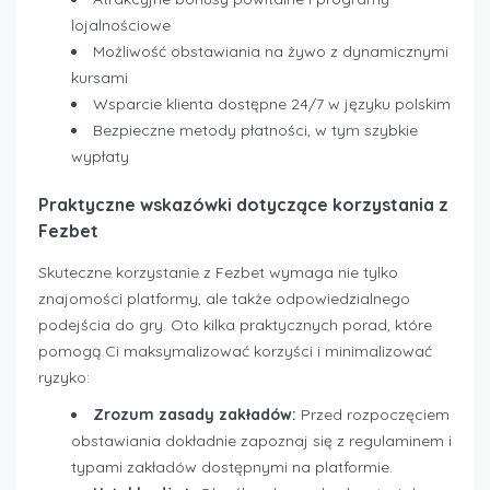
lojalnościowe
Możliwość obstawiania na żywo z dynamicznymi
kursami
Wsparcie klienta dostępne 24/7 w języku polskim
Bezpieczne metody płatności, w tym szybkie
wypłaty
Praktyczne wskazówki dotyczące korzystania z
Fezbet
Skuteczne korzystanie z Fezbet wymaga nie tylko
znajomości platformy, ale także odpowiedzialnego
podejścia do gry. Oto kilka praktycznych porad, które
pomogą Ci maksymalizować korzyści i minimalizować
ryzyko:
Zrozum zasady zakładów:
Przed rozpoczęciem
obstawiania dokładnie zapoznaj się z regulaminem i
typami zakładów dostępnymi na platformie.