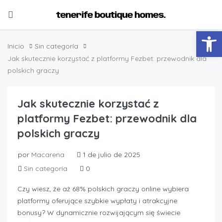
Abrir
Inicio
Sin categoría
Jak skutecznie korzystać z platformy Fezbet: przewodnik dla
polskich graczy
Jak skutecznie korzystać z
platformy Fezbet: przewodnik dla
polskich graczy
por
Macarena
1 de julio de 2025
Sin categoría
0
Czy wiesz, że aż 68% polskich graczy online wybiera
platformy oferujące szybkie wypłaty i atrakcyjne
bonusy? W dynamicznie rozwijającym się świecie