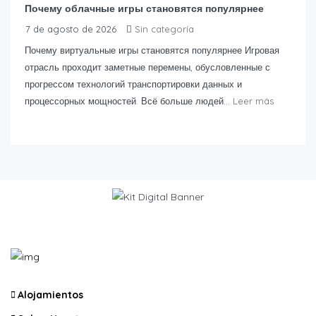
Почему облачные игры становятся популярнее
7 de agosto de 2026
Sin categoría
Почему виртуальные игры становятся популярнее Игровая
отрасль проходит заметные перемены, обусловленные с
прогрессом технологий транспортировки данных и
процессорных мощностей. Всё больше людей...
Leer más
Alojamientos