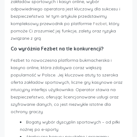
zakładów sportowych i kasyn online, wybór
odpowiedniego operatora jest kluczowy dla sukcesu i
bezpieczeństwa. W tym artykule przedstawimy
kompleksowy przewodnik po platformie
Fezbet
, który
pomoże Ci zrozumieć jej funkcje, zalety oraz ryzyka
związane z grą.
Co wyróżnia Fezbet na tle konkurencji?
Fezbet to nowoczesna platforma bukmacherska i
kasyno online, która zdobywa coraz większą
popularność w Polsce. Jej kluczowe atuty to szeroka
oferta zakładów sportowych, liczne gry kasynowe oraz
intuicyjny interfejs użytkownika. Operator stawia na
bezpieczeństwo, oferując licencjonowane usługi oraz
szyfrowanie danych, co jest niezwykle istotne dla
ochrony graczy.
Bogaty wybór dyscyplin sportowych – od piłki
nożnej po e-sporty
Atrakcyjne bonusy powitalne i programy