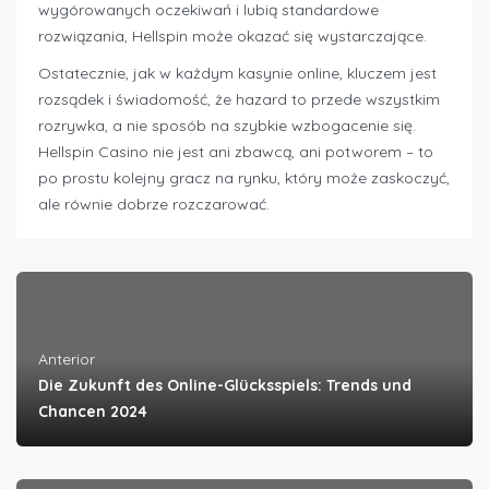
wygórowanych oczekiwań i lubią standardowe
rozwiązania, Hellspin może okazać się wystarczające.
Ostatecznie, jak w każdym kasynie online, kluczem jest
rozsądek i świadomość, że hazard to przede wszystkim
rozrywka, a nie sposób na szybkie wzbogacenie się.
Hellspin Casino nie jest ani zbawcą, ani potworem – to
po prostu kolejny gracz na rynku, który może zaskoczyć,
ale równie dobrze rozczarować.
Anterior
Die Zukunft des Online-Glücksspiels: Trends und
Chancen 2024