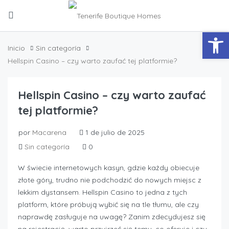
Abrir
Inicio
Sin categoría
Hellspin Casino – czy warto zaufać tej platformie?
Hellspin Casino – czy warto zaufać
tej platformie?
por
Macarena
1 de julio de 2025
Sin categoría
0
W świecie internetowych kasyn, gdzie każdy obiecuje
złote góry, trudno nie podchodzić do nowych miejsc z
lekkim dystansem. Hellspin Casino to jedna z tych
platform, które próbują wybić się na tle tłumu, ale czy
naprawdę zasługuje na uwagę? Zanim zdecydujesz się