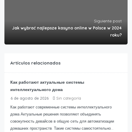
Siguiente post
Jak wybrać najlepsze kasyno online w Polsce w 2024
roku?
Artículos relacionados
Как работают актуальные системы
интеллектуального дома
6 de agosto de 2026
Sin categoría
Как работают современные системы интеллектуального
дома Актуальные решения позволяют объединять
совокупность девайсов в общую сеть для автоматизации
домашних пространств. Такие системы самостоятельно...