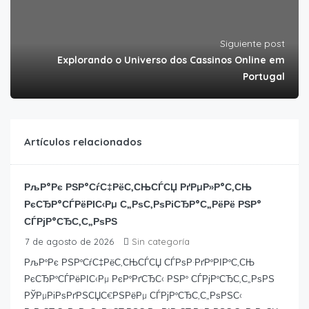
Siguiente post
Explorando o Universo dos Cassinos Online em
Portugal
Artículos relacionados
РљР°Рє РЅР°СѓС‡РёС‚СЊСЃСЏ РґРµР»Р°С‚СЊ
РєСЂР°СЃРёРІС‹Рµ С„РѕС‚РѕРіСЂР°С„РёРё РЅР°
СЃРјР°СЂС‚С„РѕРЅ
7 de agosto de 2026
Sin categoría
РљР°Рє РЅР°СѓС‡РёС‚СЊСЃСЏ СЃРѕР·РґР°РІР°С‚СЊ
РєСЂР°СЃРёРІС‹Рµ РєР°РґСЂС‹ РЅР° СЃРјР°СЂС‚С„РѕРЅ
РЎРµРіРѕРґРЅСЏС€РЅРёРµ СЃРјР°СЂС‚С„РѕРЅС‹