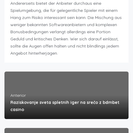
Andererseits bietet der Anbieter durchaus eine
Spielumgebung, die für gelegentliche Spieler mit einem
Hang zum Risiko interessant sein kann. Die Mischung aus
weniger bekannten Softwareanbietern und komplexen
Bonusbedingungen verlangt allerdings eine Portion
Geduld und kritisches Denken. Wer sich darauf einlässt,
sollte die Augen offen halten und nicht blindlings jedem
Angebot hinterherjagen.
Anterior
Raziskovanje sveta spletnih iger na srečo z bdmbet
casino