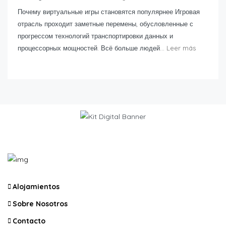
Почему виртуальные игры становятся популярнее Игровая
отрасль проходит заметные перемены, обусловленные с
прогрессом технологий транспортировки данных и
процессорных мощностей. Всё больше людей...
Leer más
Alojamientos
Sobre Nosotros
Contacto