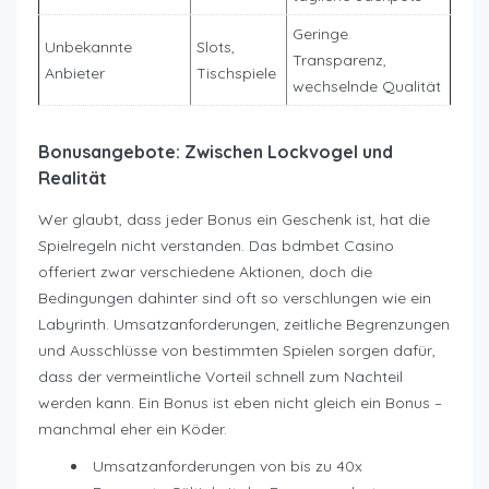
Geringe
Unbekannte
Slots,
Transparenz,
Anbieter
Tischspiele
wechselnde Qualität
Bonusangebote: Zwischen Lockvogel und
Realität
Wer glaubt, dass jeder Bonus ein Geschenk ist, hat die
Spielregeln nicht verstanden. Das bdmbet Casino
offeriert zwar verschiedene Aktionen, doch die
Bedingungen dahinter sind oft so verschlungen wie ein
Labyrinth. Umsatzanforderungen, zeitliche Begrenzungen
und Ausschlüsse von bestimmten Spielen sorgen dafür,
dass der vermeintliche Vorteil schnell zum Nachteil
werden kann. Ein Bonus ist eben nicht gleich ein Bonus –
manchmal eher ein Köder.
Umsatzanforderungen von bis zu 40x