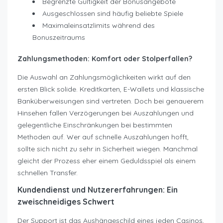
Begrenzte Gültigkeit der Bonusangebote
Ausgeschlossen sind häufig beliebte Spiele
Maximaleinsatzlimits während des
Bonuszeitraums
Zahlungsmethoden: Komfort oder Stolperfallen?
Die Auswahl an Zahlungsmöglichkeiten wirkt auf den
ersten Blick solide. Kreditkarten, E-Wallets und klassische
Banküberweisungen sind vertreten. Doch bei genauerem
Hinsehen fallen Verzögerungen bei Auszahlungen und
gelegentliche Einschränkungen bei bestimmten
Methoden auf. Wer auf schnelle Auszahlungen hofft,
sollte sich nicht zu sehr in Sicherheit wiegen. Manchmal
gleicht der Prozess eher einem Geduldsspiel als einem
schnellen Transfer.
Kundendienst und Nutzererfahrungen: Ein
zweischneidiges Schwert
Der Support ist das Aushängeschild eines jeden Casinos,