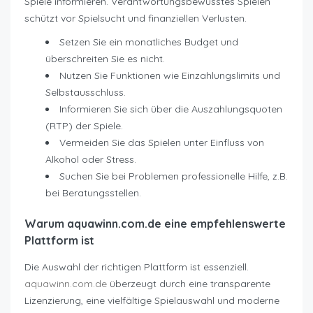
Spiele informieren. Verantwortungsbewusstes Spielen
schützt vor Spielsucht und finanziellen Verlusten.
Setzen Sie ein monatliches Budget und
überschreiten Sie es nicht.
Nutzen Sie Funktionen wie Einzahlungslimits und
Selbstausschluss.
Informieren Sie sich über die Auszahlungsquoten
(RTP) der Spiele.
Vermeiden Sie das Spielen unter Einfluss von
Alkohol oder Stress.
Suchen Sie bei Problemen professionelle Hilfe, z.B.
bei Beratungsstellen.
Warum
aquawinn.com.de
eine empfehlenswerte
Plattform ist
Die Auswahl der richtigen Plattform ist essenziell.
aquawinn.com.de
überzeugt durch eine transparente
Lizenzierung, eine vielfältige Spielauswahl und moderne