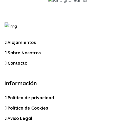
Alojamientos
Sobre Nosotros
Contacto
Información
Política de privacidad
Política de Cookies
Aviso Legal