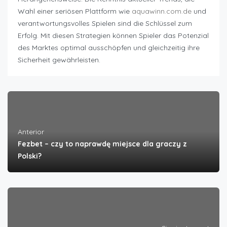
Wahl einer seriösen Plattform wie
aquawinn.com.de
und
verantwortungsvolles Spielen sind die Schlüssel zum
Erfolg. Mit diesen Strategien können Spieler das Potenzial
des Marktes optimal ausschöpfen und gleichzeitig ihre
Sicherheit gewährleisten.
Anterior
Fezbet – czy to naprawdę miejsce dla graczy z
Polski?