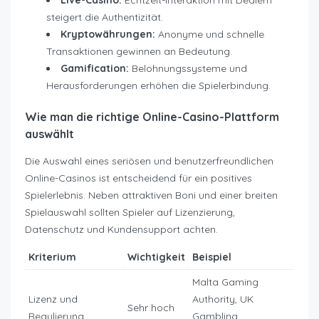
Live-Casino:
Echtzeit-Interaktion mit Dealern
steigert die Authentizität.
Kryptowährungen:
Anonyme und schnelle
Transaktionen gewinnen an Bedeutung.
Gamification:
Belohnungssysteme und
Herausforderungen erhöhen die Spielerbindung.
Wie man die richtige Online-Casino-Plattform
auswählt
Die Auswahl eines seriösen und benutzerfreundlichen
Online-Casinos ist entscheidend für ein positives
Spielerlebnis. Neben attraktiven Boni und einer breiten
Spielauswahl sollten Spieler auf Lizenzierung,
Datenschutz und Kundensupport achten.
Kriterium
Wichtigkeit
Beispiel
Malta Gaming
Lizenz und
Authority, UK
Sehr hoch
Regulierung
Gambling