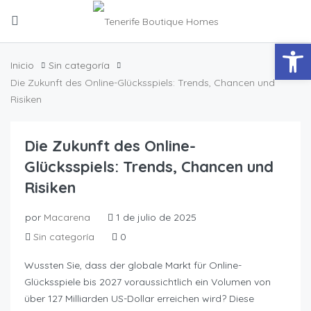
Abrir
Inicio
Sin categoría
Die Zukunft des Online-Glücksspiels: Trends, Chancen und
Risiken
Die Zukunft des Online-
Glücksspiels: Trends, Chancen und
Risiken
por
Macarena
1 de julio de 2025
Sin categoría
0
Wussten Sie, dass der globale Markt für Online-
Glücksspiele bis 2027 voraussichtlich ein Volumen von
über 127 Milliarden US-Dollar erreichen wird? Diese