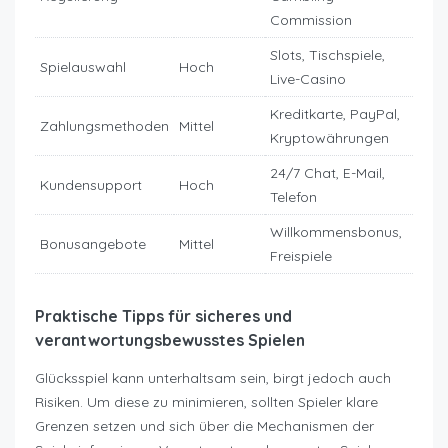
Commission
Slots, Tischspiele,
Spielauswahl
Hoch
Live-Casino
Kreditkarte, PayPal,
Zahlungsmethoden
Mittel
Kryptowährungen
24/7 Chat, E-Mail,
Kundensupport
Hoch
Telefon
Willkommensbonus,
Bonusangebote
Mittel
Freispiele
Praktische Tipps für sicheres und
verantwortungsbewusstes Spielen
Glücksspiel kann unterhaltsam sein, birgt jedoch auch
Risiken. Um diese zu minimieren, sollten Spieler klare
Grenzen setzen und sich über die Mechanismen der