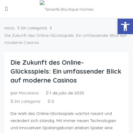
Abrir
Inicio
Sin categoría
Die Zukunft des Online-Glücksspiels: Ein umfassender Blick auf
moderne Casinos
Die Zukunft des Online-
Glücksspiels: Ein umfassender Blick
auf moderne Casinos
por
Macarena
1 de julio de 2025
Sin categoría
0
Die Welt des Online-Glücksspiels wächst rasant und
verändert sich ständig. Mit immer neuen Technologien
und innovativen Spielangeboten erleben Spieler eine