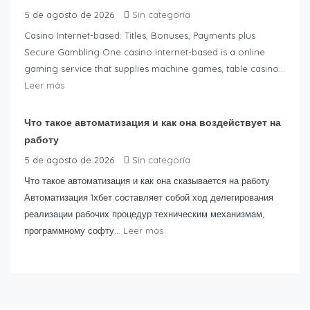
5 de agosto de 2026
Sin categoría
Casino Internet-based: Titles, Bonuses, Payments plus
Secure Gambling One casino internet-based is a online
gaming service that supplies machine games, table casino...
Leer más
Что такое автоматизация и как она воздействует на
работу
5 de agosto de 2026
Sin categoría
Что такое автоматизация и как она сказывается на работу
Автоматизация 1хбет составляет собой ход делегирования
реализации рабочих процедур техническим механизмам,
программному софту...
Leer más