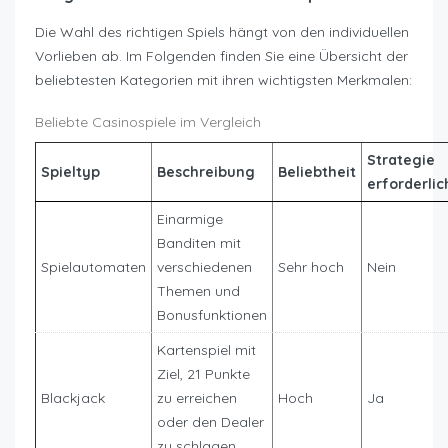
Die Wahl des richtigen Spiels hängt von den individuellen
Vorlieben ab. Im Folgenden finden Sie eine Übersicht der
beliebtesten Kategorien mit ihren wichtigsten Merkmalen:
Beliebte Casinospiele im Vergleich
Strategie
Spieltyp
Beschreibung
Beliebtheit
erforderlic
Einarmige
Banditen mit
Spielautomaten
verschiedenen
Sehr hoch
Nein
Themen und
Bonusfunktionen
Kartenspiel mit
Ziel, 21 Punkte
Blackjack
zu erreichen
Hoch
Ja
oder den Dealer
zu schlagen