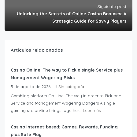
Siguiente post
Unlocking the Secrets of Online Casino Bonuses: A
Strategic Guide for Savvy Players
Artículos relacionados
Casino Online: The way to Pick a single Service plus
Management Wagering Risks
5 de agosto de 2026
Sin categoría
Gambling platform On-Line: The way in order to Pick one
Service and Management Wagering Dangers A single
gaming site on-line brings together...
Leer más
Casino Internet-based: Games, Rewards, Funding
plus Safe Play