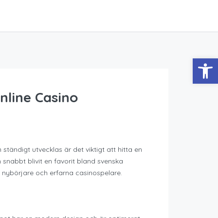
Abrir
nline Casino
tändigt utvecklas är det viktigt att hitta en
 snabbt blivit en favorit bland svenska
e nybörjare och erfarna casinospelare.