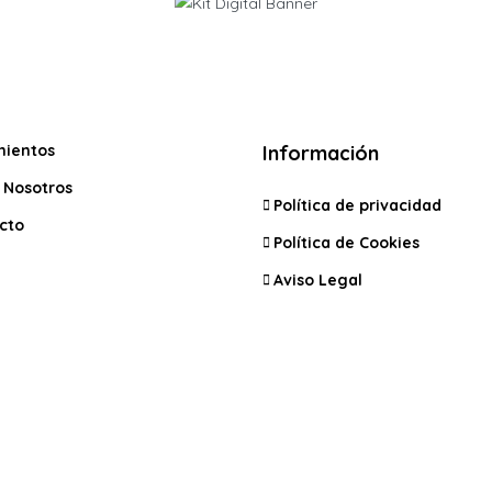
mientos
Información
 Nosotros
Política de privacidad
cto
Política de Cookies
Aviso Legal