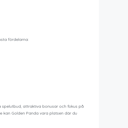
msta fördelarna:
da spelutbud, attraktiva bonusar och fokus på
are kan Golden Panda vara platsen där du