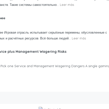
нств. Такие системы самостоятельно...
Leer más
нее
ее Игровая отрасль испытывает серьёзные перемены, обусловленные с
ых и расчётных ресурсов. Всё больше людей...
Leer más
ervice plus Management Wagering Risks
o Pick one Service and Management Wagering Dangers A single gaming 