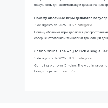
общую сеть для автоматизации домашних простра
Почему облачные игры делаются популяр
6 de agosto de 2026
Sin categoría
Почему облачные игры делаются распространённ
совершенствованием технологий трансляции данн
Casino Online: The way to Pick a single S
5 de agosto de 2026
Sin categoría
Gambling platform On-Line: The way in order t
brings together...
Leer más