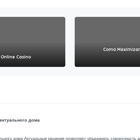
Como Maximizar 
 Online Casino
ектуального дома
льного дома Актуальные решения позволяют объединять совокупность д