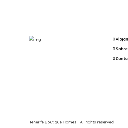
Aloja
Sobre
Conta
Tenerife Boutique Homes - All rights reserved