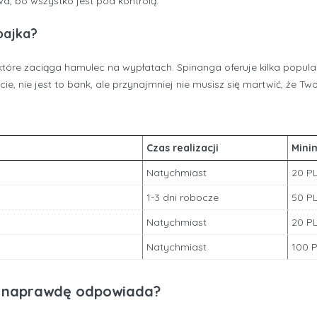
a, bo wszystko jest pod kontrolą.
bajka?
 które zaciąga hamulec na wypłatach. Spinanga oferuje kilka popula
ie, nie jest to bank, ale przynajmniej nie musisz się martwić, że Tw
Czas realizacji
Mini
Natychmiast
20 P
1-3 dni robocze
50 P
Natychmiast
20 P
Natychmiast
100 
am naprawdę odpowiada?