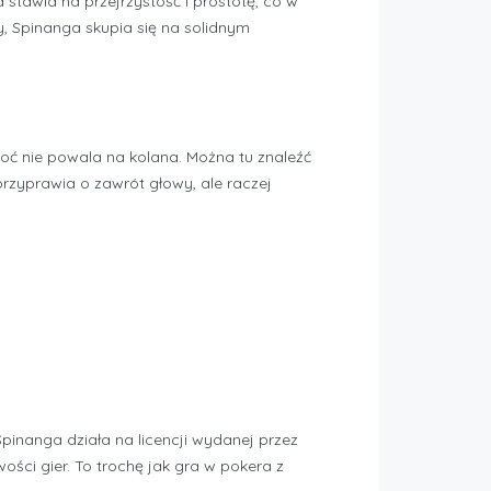
 stawia na przejrzystość i prostotę, co w
y, Spinanga skupia się na solidnym
 choć nie powala na kolana. Można tu znaleźć
rzyprawia o zawrót głowy, ale raczej
Spinanga działa na licencji wydanej przez
ści gier. To trochę jak gra w pokera z