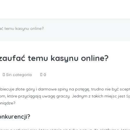
ać temu kasynu online?
zaufać temu kasynu online?
Sin categoría
0
biecuje złote góry i darmowe spiny na potęgę, trudno nie być sce
ormom, które przyciągają uwagę graczy. Jednym z takich miejsc jest
S
eniądze?
onkurencji?