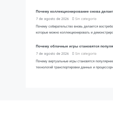
Почему коллекционирование снова делае
7 de agosto de 2026
Sin categoría
Почему собирательство вновь делается востреб
которые можно коллекционировать и демонстриро
Почему облачные игры становятся попул
7 de agosto de 2026
Sin categoría
Почему виртуальные игры становятся популярнее
технологий транспортировки данных и процессор