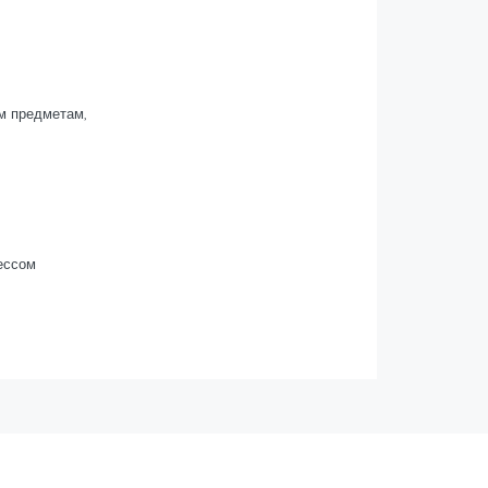
м предметам,
ессом