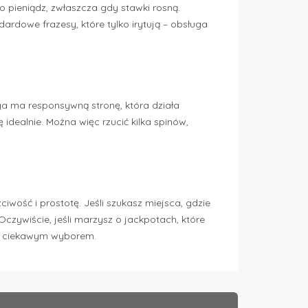
o pieniądz, zwłaszcza gdy stawki rosną.
ardowe frazesy, które tylko irytują – obsługa
nga ma responsywną stronę, która działa
 idealnie. Można więc rzucić kilka spinów,
ciwość i prostotę. Jeśli szukasz miejsca, gdzie
zywiście, jeśli marzysz o jackpotach, które
być ciekawym wyborem.