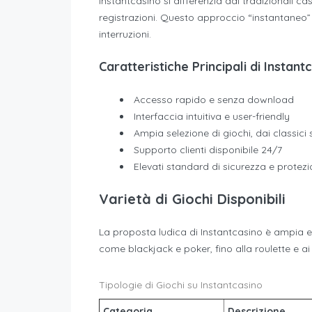
Instantcasino si differenzia dai tradizionali c
registrazioni. Questo approccio “instantaneo”
interruzioni.
Caratteristiche Principali di Instant
Accesso rapido e senza download
Interfaccia intuitiva e user-friendly
Ampia selezione di giochi, dai classici
Supporto clienti disponibile 24/7
Elevati standard di sicurezza e protezi
Varietà di Giochi Disponibili
La proposta ludica di Instantcasino è ampia e 
come blackjack e poker, fino alla roulette e ai 
Tipologie di Giochi su Instantcasino
Categoria
Descrizione