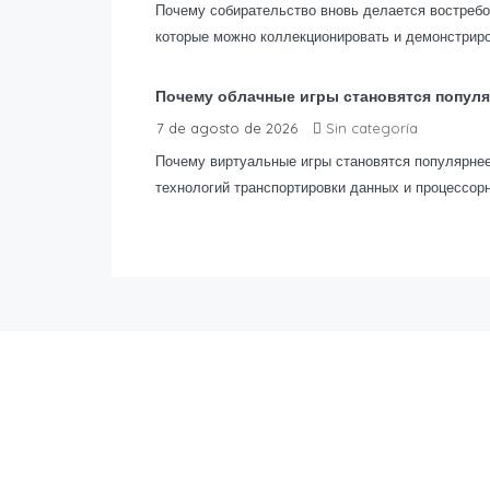
Почему собирательство вновь делается востреб
которые можно коллекционировать и демонстриро
Почему облачные игры становятся попул
7 de agosto de 2026
Sin categoría
Почему виртуальные игры становятся популярнее
технологий транспортировки данных и процессор