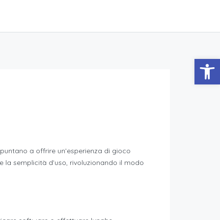
Abrir
puntano a offrire un’esperienza di gioco
i e la semplicità d’uso, rivoluzionando il modo