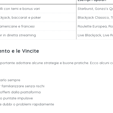
lli con temi e bonus vari
Starburst, Gonzo’s Q
ckjack, baccarat e poker
Blackjack Classico, 
 americane e francesi
Roulette Europea, Ro
r in diretta streaming
Live Blackjack, Live R
nto e le Vincite
portante adottare alcune strategie e buone pratiche. Ecco alcuni cons
tarlo sempre
 familiarizzare senza rischi
offerti dalla piattaforma
o puntate impulsive
lvere dubbi o problemi rapidamente