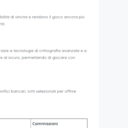
ilità di vincita e rendono il gioco ancora più
tà.
azie a tecnologie di crittografia avanzate e a
mpre al sicuro, permettendo di giocare con
fici bancari, tutti selezionati per offrire
Commissioni