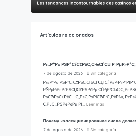
Les tendances incontournables des casinos e
Artículos relacionados
РљР°Рє РЅР°СѓС‡РёС‚СЊСЃСЏ РґРµР»Р°С‚
7 de agosto de 2026
Sin categoría
РљР°Рє РЅР°СѓС‡РёС‚СЊСЃСЏ СЃРѕР·РґР°РІР°С
РЎРµРіРѕРґРЅСЏС€РЅРёРµ СЃРјР°СЂС‚С„РѕРЅС
РѕСЂРѕС€РёС… С„РѕС‚РѕРіСЂР°С„РёР№, РєРѕ
С‚РµС…РЅРёРєРµ РІ...
Leer más
Почему коллекционирование снова делае
7 de agosto de 2026
Sin categoría