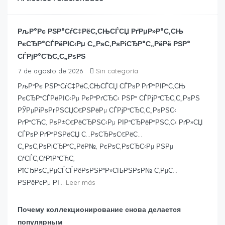
РљР°Рє РЅР°СѓС‡РёС‚СЊСЃСЏ РґРµР»Р°С‚СЊ
РєСЂР°СЃРёРІС‹Рµ С„РѕС‚РѕРіСЂР°С„РёРё РЅР°
СЃРјР°СЂС‚С„РѕРЅ
7 de agosto de 2026
Sin categoría
РљР°Рє РЅР°СѓС‡РёС‚СЊСЃСЏ СЃРѕР·РґР°РІР°С‚СЊ
РєСЂР°СЃРёРІС‹Рµ РєР°РґСЂС‹ РЅР° СЃРјР°СЂС‚С„РѕРЅ
РЎРµРіРѕРґРЅСЏС€РЅРёРµ СЃРјР°СЂС‚С„РѕРЅС‹
РґР°СЋС‚ РѕР±С€РёСЂРЅС‹Рµ РІР°СЂРёР°РЅС‚С‹ РґР»СЏ
СЃРѕР·РґР°РЅРёСЏ С…РѕСЂРѕС€РёС…
С„РѕС‚РѕРіСЂР°С„РёР№, РєРѕС‚РѕСЂС‹Рµ РЅРµ
СѓСЃС‚СѓРїР°СЋС‚
РїСЂРѕС„РµСЃСЃРёРѕРЅР°Р»СЊРЅРѕР№ С‚РµС…
РЅРёРєРµ РІ...
Leer más
Почему коллекционирование снова делается
популярным