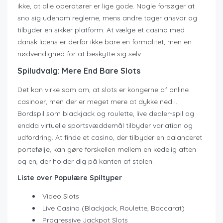
ikke, at alle operatører er lige gode. Nogle forsøger at
sno sig udenom reglerne, mens andre tager ansvar og
tilbyder en sikker platform. At vælge et casino med
dansk licens er derfor ikke bare en formalitet, men en
nødvendighed for at beskytte sig selv.
Spiludvalg: Mere End Bare Slots
Det kan virke som om, at slots er kongerne af online
casinoer, men der er meget mere at dykke ned i.
Bordspil som blackjack og roulette, live dealer-spil og
endda virtuelle sportsvæddemål tilbyder variation og
udfordring. At finde et casino, der tilbyder en balanceret
portefølje, kan gøre forskellen mellem en kedelig aften
og en, der holder dig på kanten af stolen.
Liste over Populære Spiltyper
Video Slots
Live Casino (Blackjack, Roulette, Baccarat)
Progressive Jackpot Slots