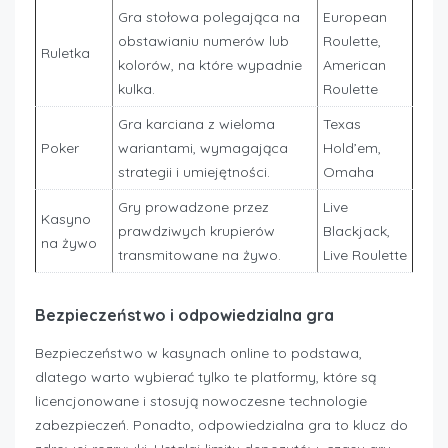
Gra stołowa polegająca na
European
obstawianiu numerów lub
Roulette,
Ruletka
kolorów, na które wypadnie
American
kulka.
Roulette
Gra karciana z wieloma
Texas
Poker
wariantami, wymagająca
Hold’em,
strategii i umiejętności.
Omaha
Gry prowadzone przez
Live
Kasyno
prawdziwych krupierów
Blackjack,
na żywo
transmitowane na żywo.
Live Roulette
Bezpieczeństwo i odpowiedzialna gra
Bezpieczeństwo w kasynach online to podstawa,
dlatego warto wybierać tylko te platformy, które są
licencjonowane i stosują nowoczesne technologie
zabezpieczeń. Ponadto, odpowiedzialna gra to klucz do