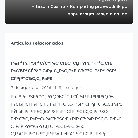
Hitnspin Casino – Kompletny przewodnik po
popularnym kasynie online
Artículos relacionados
РљР°Рє РЅР°СѓС‡РёС‚СЊСЃСЏ РґРµР»Р°С‚СЊ
РєСЂР°СЃРёРІС‹Рµ С„РѕС‚РѕРіСЂР°С„РёРё РЅР°
СЃРјР°СЂС‚С„РѕРЅ
7 de agosto de 2026
Sin categoría
РљР°Рє РЅР°СѓС‡РёС‚СЊСЃСЏ СЃРѕР·РґР°РІР°С‚СЊ
РєСЂР°СЃРёРІС‹Рµ РєР°РґСЂС‹ РЅР° СЃРјР°СЂС‚С„РѕРЅ
РЎРµРіРѕРґРЅСЏС€РЅРёРµ СЃРјР°СЂС‚С„РѕРЅС‹
РґР°СЋС‚ РѕР±С€РёСЂРЅС‹Рµ РІР°СЂРёР°РЅС‚С‹ РґР»СЏ
СЃРѕР·РґР°РЅРёСЏ С…РѕСЂРѕС€РёС…
С„РѕС‚РѕРіСЂР°С„РёР№, РєРѕС‚РѕСЂС‹Рµ РЅРµ