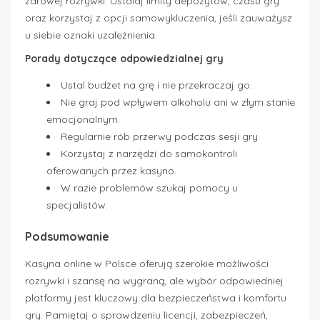
zdrowej rozrywki. Ustalaj limity depozytów, czasu gry
oraz korzystaj z opcji samowykluczenia, jeśli zauważysz
u siebie oznaki uzależnienia.
Porady dotyczące odpowiedzialnej gry
Ustal budżet na grę i nie przekraczaj go.
Nie graj pod wpływem alkoholu ani w złym stanie
emocjonalnym.
Regularnie rób przerwy podczas sesji gry.
Korzystaj z narzędzi do samokontroli
oferowanych przez kasyno.
W razie problemów szukaj pomocy u
specjalistów.
Podsumowanie
Kasyna online w Polsce oferują szerokie możliwości
rozrywki i szansę na wygraną, ale wybór odpowiedniej
platformy jest kluczowy dla bezpieczeństwa i komfortu
gry. Pamiętaj o sprawdzeniu licencji, zabezpieczeń,