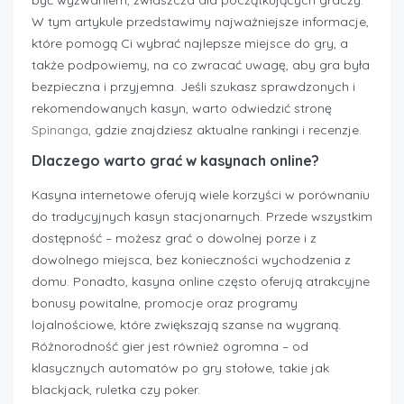
być wyzwaniem, zwłaszcza dla początkujących graczy.
W tym artykule przedstawimy najważniejsze informacje,
które pomogą Ci wybrać najlepsze miejsce do gry, a
także podpowiemy, na co zwracać uwagę, aby gra była
bezpieczna i przyjemna. Jeśli szukasz sprawdzonych i
rekomendowanych kasyn, warto odwiedzić stronę
Spinanga
, gdzie znajdziesz aktualne rankingi i recenzje.
Dlaczego warto grać w kasynach online?
Kasyna internetowe oferują wiele korzyści w porównaniu
do tradycyjnych kasyn stacjonarnych. Przede wszystkim
dostępność – możesz grać o dowolnej porze i z
dowolnego miejsca, bez konieczności wychodzenia z
domu. Ponadto, kasyna online często oferują atrakcyjne
bonusy powitalne, promocje oraz programy
lojalnościowe, które zwiększają szanse na wygraną.
Różnorodność gier jest również ogromna – od
klasycznych automatów po gry stołowe, takie jak
blackjack, ruletka czy poker.