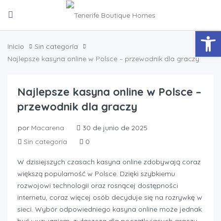
Abrir
Inicio
Sin categoría
Najlepsze kasyna online w Polsce – przewodnik dla graczy
Najlepsze kasyna online w Polsce –
przewodnik dla graczy
por
Macarena
30 de junio de 2025
Sin categoría
0
W dzisiejszych czasach kasyna online zdobywają coraz
większą popularność w Polsce. Dzięki szybkiemu
rozwojowi technologii oraz rosnącej dostępności
internetu, coraz więcej osób decyduje się na rozrywkę w
sieci. Wybór odpowiedniego kasyna online może jednak