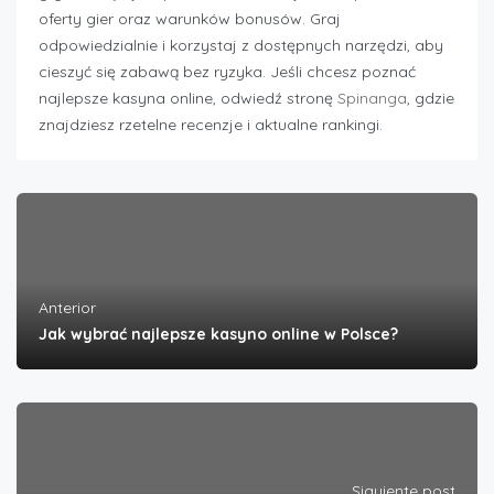
oferty gier oraz warunków bonusów. Graj
odpowiedzialnie i korzystaj z dostępnych narzędzi, aby
cieszyć się zabawą bez ryzyka. Jeśli chcesz poznać
najlepsze kasyna online, odwiedź stronę
Spinanga
, gdzie
znajdziesz rzetelne recenzje i aktualne rankingi.
Anterior
Jak wybrać najlepsze kasyno online w Polsce?
Siguiente post