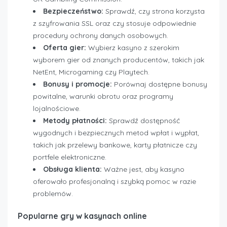
Bezpieczeństwo:
Sprawdź, czy strona korzysta
z szyfrowania SSL oraz czy stosuje odpowiednie
procedury ochrony danych osobowych.
Oferta gier:
Wybierz kasyno z szerokim
wyborem gier od znanych producentów, takich jak
NetEnt, Microgaming czy Playtech.
Bonusy i promocje:
Porównaj dostępne bonusy
powitalne, warunki obrotu oraz programy
lojalnościowe.
Metody płatności:
Sprawdź dostępność
wygodnych i bezpiecznych metod wpłat i wypłat,
takich jak przelewy bankowe, karty płatnicze czy
portfele elektroniczne.
Obsługa klienta:
Ważne jest, aby kasyno
oferowało profesjonalną i szybką pomoc w razie
problemów.
Popularne gry w kasynach online