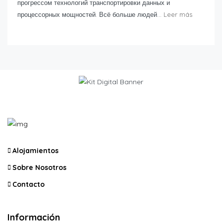
прогрессом технологий транспортировки данных и
процессорных мощностей. Всё больше людей...
Leer más
Alojamientos
Sobre Nosotros
Contacto
Información