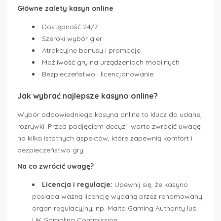
Główne zalety kasyn online
Dostępność 24/7
Szeroki wybór gier
Atrakcyjne bonusy i promocje
Możliwość gry na urządzeniach mobilnych
Bezpieczeństwo i licencjonowanie
Jak wybrać najlepsze kasyno online?
Wybór odpowiedniego kasyna online to klucz do udanej
rozrywki. Przed podjęciem decyzji warto zwrócić uwagę
na kilka istotnych aspektów, które zapewnią komfort i
bezpieczeństwo gry.
Na co zwrócić uwagę?
Licencja i regulacje:
Upewnij się, że kasyno
posiada ważną licencję wydaną przez renomowany
organ regulacyjny, np. Malta Gaming Authority lub
UK Gambling Commission.