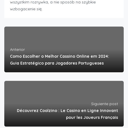
wszystkim rozrywka, a nie sposób na szybkie
wzbogacenie się.
Anterior
Como Escolher o Melhor Cassino Online em 2024:
Guia Estratégico para Jogadores Portugueses
Siguiente post
Découvrez Coolzino : Le Casino en Ligne Innovant
pour les Joueurs Français