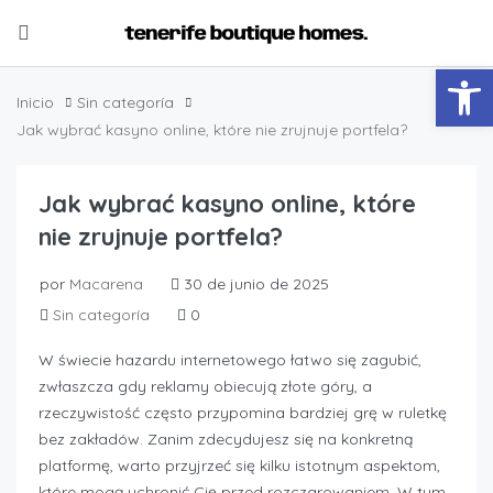
Abrir
Inicio
Sin categoría
Jak wybrać kasyno online, które nie zrujnuje portfela?
Jak wybrać kasyno online, które
nie zrujnuje portfela?
por
Macarena
30 de junio de 2025
Sin categoría
0
W świecie hazardu internetowego łatwo się zagubić,
zwłaszcza gdy reklamy obiecują złote góry, a
rzeczywistość często przypomina bardziej grę w ruletkę
bez zakładów. Zanim zdecydujesz się na konkretną
platformę, warto przyjrzeć się kilku istotnym aspektom,
które mogą uchronić Cię przed rozczarowaniem. W tym