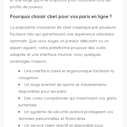
et une large gamme d’options pour satisfaire tous les
profils de joueurs.
Pourquoi choisir cbet pour vos paris en ligne ?
La popularité croissante de cbet s’explique par plusieurs
facteurs clés qui garantissent une expérience utilisateur
optimale. Que vous soyez un parieur débutant ou un
expert aguerri, cette plateforme propose des outils
adaptés et une interface intuitive. Voici quelques
avantages majeurs :
Une interface claire et ergonomique facilitant la
navigation.
Un large éventail de sports et d’événements
disponibles pour les paris.
Des cotes compétitives qui maximisent vos gains
potentiels.
Un système de sécurité avancé protégeant vos
données personnelles et financières.
Un service client réactif et disponible pour