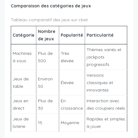
Comparaison des catégories de jeux
Tableau comparatif des jeux sur cbet
Nombre
Catégorie
Popularité
Particularité
de jeux
Thèmes variés et
Machines
Plus de
Très
jackpots
à sous
500
élevée
progressifs
Versions
Jeux de
Environ
Élevée
classiques et
table
50
innovantes
Jeux en
Plus de
En
Interaction avec
direct
30
croissance
des croupiers réels
Jeux de
Rapides et simples
15
Moyenne
loterie
à jouer