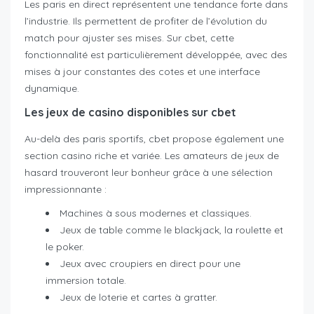
Les paris en direct représentent une tendance forte dans
l’industrie. Ils permettent de profiter de l’évolution du
match pour ajuster ses mises. Sur cbet, cette
fonctionnalité est particulièrement développée, avec des
mises à jour constantes des cotes et une interface
dynamique.
Les jeux de casino disponibles sur cbet
Au-delà des paris sportifs, cbet propose également une
section casino riche et variée. Les amateurs de jeux de
hasard trouveront leur bonheur grâce à une sélection
impressionnante :
Machines à sous modernes et classiques.
Jeux de table comme le blackjack, la roulette et
le poker.
Jeux avec croupiers en direct pour une
immersion totale.
Jeux de loterie et cartes à gratter.