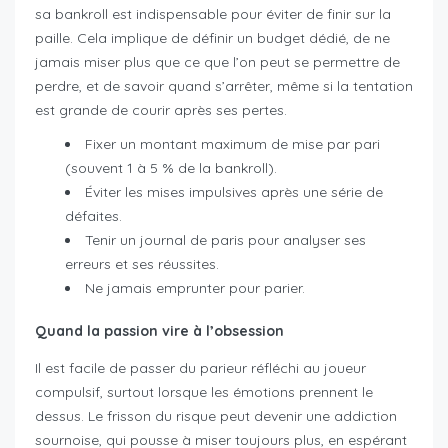
sa bankroll est indispensable pour éviter de finir sur la
paille. Cela implique de définir un budget dédié, de ne
jamais miser plus que ce que l’on peut se permettre de
perdre, et de savoir quand s’arrêter, même si la tentation
est grande de courir après ses pertes.
Fixer un montant maximum de mise par pari
(souvent 1 à 5 % de la bankroll).
Éviter les mises impulsives après une série de
défaites.
Tenir un journal de paris pour analyser ses
erreurs et ses réussites.
Ne jamais emprunter pour parier.
Quand la passion vire à l’obsession
Il est facile de passer du parieur réfléchi au joueur
compulsif, surtout lorsque les émotions prennent le
dessus. Le frisson du risque peut devenir une addiction
sournoise, qui pousse à miser toujours plus, en espérant