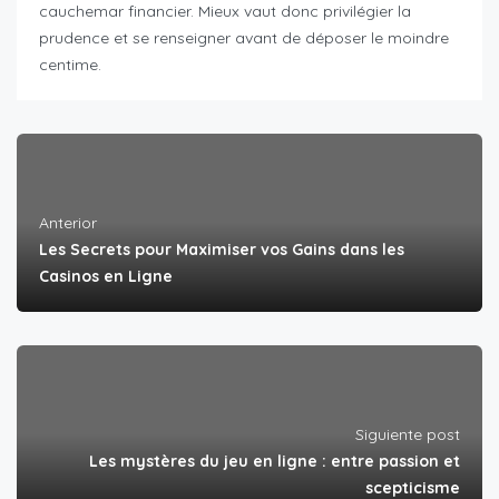
cauchemar financier. Mieux vaut donc privilégier la
prudence et se renseigner avant de déposer le moindre
centime.
Anterior
Les Secrets pour Maximiser vos Gains dans les
Casinos en Ligne
Siguiente post
Les mystères du jeu en ligne : entre passion et
scepticisme