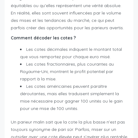
équitables ou qu’elles représentent une vérité absolue.
En réalité, elles sont souvent influencées par le volume
des mises et les tendances du marché, ce qui peut
parfois créer des opportunités pour les parieurs avertis.
Comment décoder les cotes ?
Les cotes décimales indiquent le montant total
que vous remportez pour chaque euro misé.
Les cotes fractionnaires, plus courantes au
Royaume-Uni, montrent le profit potentiel par
rapport à la mise.
Les cotes américaines peuvent paraître
déroutantes, mais elles traduisent simplement la
mise nécessaire pour gagner 100 unités ou le gain
pour une mise de 100 unités.
Un parieur malin sait que la cote la plus basse n’est pas
toujours synonyme de pari sûr. Parfois, miser sur un
outsider avec une cote élevée peut s’avérer plus rentable