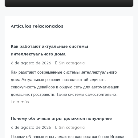
Artículos relacionados
Как работают актуальные системы
интеллектуального дома
6 de agosto de 2026
Sin categoría
Как работают современные системы интеллектуального
дома Актуальные решения позволяют объединять
совокупность девайсов в общую сеть для автоматизации
домашних пространств. Такие системы самостоятельно...
Leer más
Почему облачные игры делаются популярнее
6 de agosto de 2026
Sin categoría
Почему облачные игры делаются распространённее Игровая