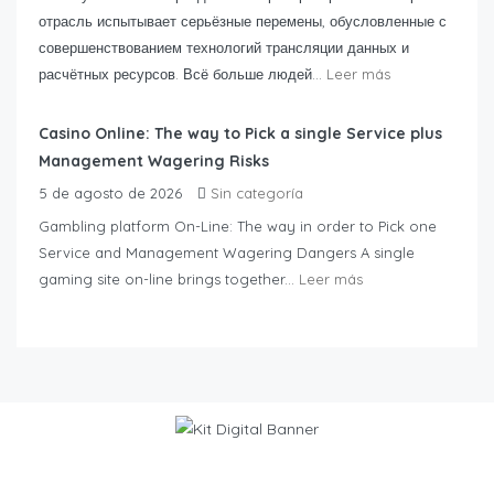
отрасль испытывает серьёзные перемены, обусловленные с
совершенствованием технологий трансляции данных и
расчётных ресурсов. Всё больше людей...
Leer más
Casino Online: The way to Pick a single Service plus
Management Wagering Risks
5 de agosto de 2026
Sin categoría
Gambling platform On-Line: The way in order to Pick one
Service and Management Wagering Dangers A single
gaming site on-line brings together...
Leer más