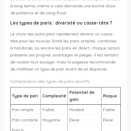
à long terme, même si cela demande une bonne dose
de patience et de sang-froid.
Les types de paris : diversité ou casse-tête ?
Le choix des paris peut rapidement devenir un casse-
tête pour les novices. Entre les paris simples, combinés,
à handicap, ou encore les paris en direct, chaque option
présente ses propres avantages et pièges. Il est tentant
de vouloir tout essayer, mais la sagesse recommande
de maîtriser un type de pari avant de se disperser.
Comparaison des types de paris sportifs
Potentiel de
Type de pari
Complexité
Risque
gain
Pari simple
Faible
Modéré
Faible
Pari combiné
Moyenne
Élevé
Élevé
Pari à