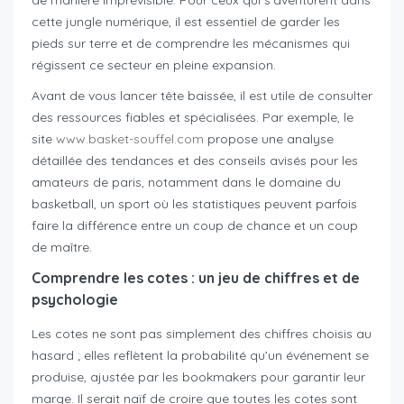
de manière imprévisible. Pour ceux qui s’aventurent dans
cette jungle numérique, il est essentiel de garder les
pieds sur terre et de comprendre les mécanismes qui
régissent ce secteur en pleine expansion.
Avant de vous lancer tête baissée, il est utile de consulter
des ressources fiables et spécialisées. Par exemple, le
site
www.basket-souffel.com
propose une analyse
détaillée des tendances et des conseils avisés pour les
amateurs de paris, notamment dans le domaine du
basketball, un sport où les statistiques peuvent parfois
faire la différence entre un coup de chance et un coup
de maître.
Comprendre les cotes : un jeu de chiffres et de
psychologie
Les cotes ne sont pas simplement des chiffres choisis au
hasard ; elles reflètent la probabilité qu’un événement se
produise, ajustée par les bookmakers pour garantir leur
marge. Il serait naïf de croire que toutes les cotes sont