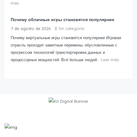
más
Почему облачные игры становятся популярнее
7 de agosto de 2026
Sin categoría
Почему виртуальные игры становятся популярнее Игровая
отрасль проходит заметные перемены, обусловленные с
прогрессом технологий транспортировки данных и
процессорных мощностей. Всё больше людей...
Leer más