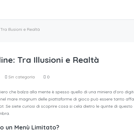
Tra Illusioni e Realtà
ne: Tra Illusioni e Realtà
Sin categoría
0
iero che balza alla mente è spesso quello di una miniera d’oro digita
nel mare magnum delle piattaforme di gioco può essere tanto affas
 Se siete curiosi di scoprire cosa si cela dietro le quinte di questo
mbra.
t o un Menù Limitato?