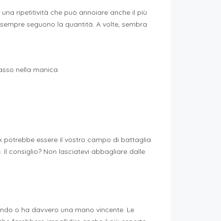
una ripetitività che può annoiare anche il più
non sempre seguono la quantità. A volte, sembra
.
 asso nella manica.
ck potrebbe essere il vostro campo di battaglia
. Il consiglio? Non lasciatevi abbagliare dalle
ffando o ha davvero una mano vincente. Le