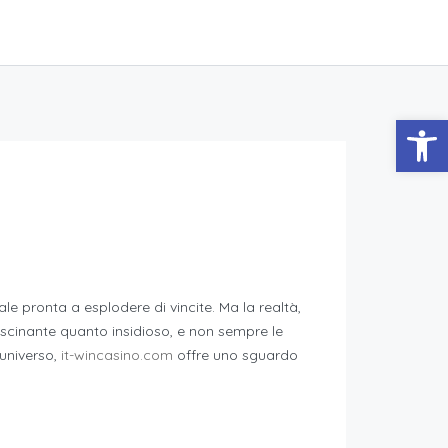
Abrir
le pronta a esplodere di vincite. Ma la realtà,
cinante quanto insidioso, e non sempre le
 universo,
it-wincasino.com
offre uno sguardo