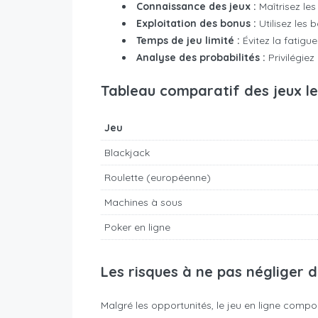
Connaissance des jeux :
Maîtrisez les
Exploitation des bonus :
Utilisez les 
Temps de jeu limité :
Évitez la fatigue
Analyse des probabilités :
Privilégie
Tableau comparatif des jeux le
Jeu
Blackjack
Roulette (européenne)
Machines à sous
Poker en ligne
Les risques à ne pas négliger d
Malgré les opportunités, le jeu en ligne compo