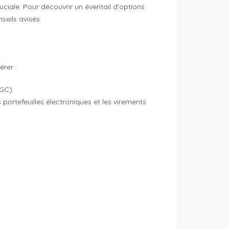
uciale. Pour découvrir un éventail d’options
seils avisés.
érer :
GC).
portefeuilles électroniques et les virements