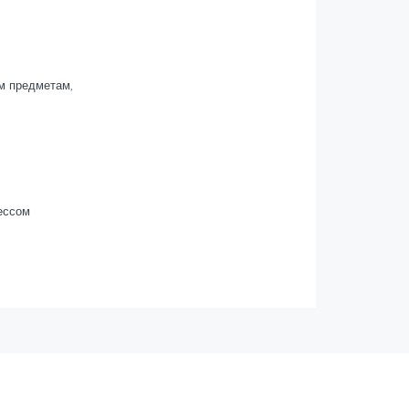
м предметам,
ессом