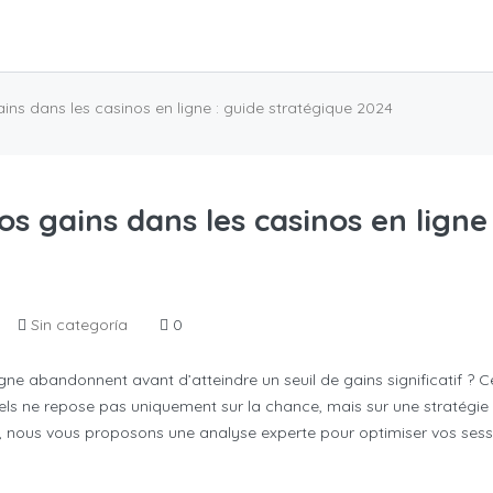
s dans les casinos en ligne : guide stratégique 2024
gains dans les casinos en ligne 
Sin categoría
0
ne abandonnent avant d’atteindre un seuil de gains significatif ? Cet
rtuels ne repose pas uniquement sur la chance, mais sur une stratég
, nous vous proposons une analyse experte pour optimiser vos sessio