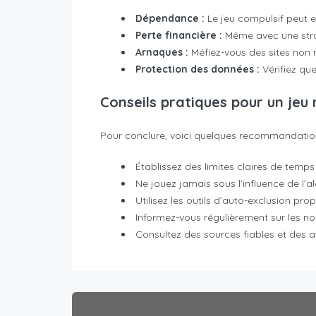
Dépendance :
Le jeu compulsif peut e
Perte financière :
Même avec une straté
Arnaques :
Méfiez-vous des sites non r
Protection des données :
Vérifiez que
Conseils pratiques pour un jeu
Pour conclure, voici quelques recommandations 
Établissez des limites claires de temps
Ne jouez jamais sous l’influence de l’al
Utilisez les outils d’auto-exclusion pr
Informez-vous régulièrement sur les n
Consultez des sources fiables et des a