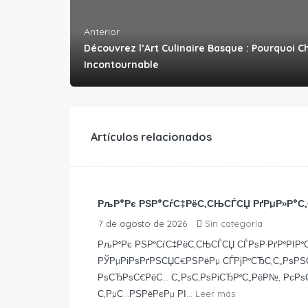
Anterior
Découvrez l’Art Culinaire Basque : Pourquoi Ch
Incontournable
Artículos relacionados
РљР°Рє РЅР°СѓС‡РёС‚СЊСЃСЏ РґРµР»Р°С‚
7 de agosto de 2026
Sin categoría
РљР°Рє РЅР°СѓС‡РёС‚СЊСЃСЏ СЃРѕР·РґР°РІР°С
РЎРµРіРѕРґРЅСЏС€РЅРёРµ СЃРјР°СЂС‚С„РѕРЅС
РѕСЂРѕС€РёС… С„РѕС‚РѕРіСЂР°С„РёР№, РєРѕ
С‚РµС…РЅРёРєРµ РІ...
Leer más