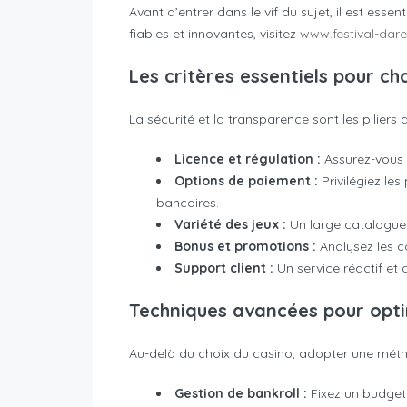
Avant d’entrer dans le vif du sujet, il est ess
fiables et innovantes, visitez
www.festival-dare
Les critères essentiels pour cho
La sécurité et la transparence sont les piliers 
Licence et régulation :
Assurez-vous 
Options de paiement :
Privilégiez le
bancaires.
Variété des jeux :
Un large catalogue 
Bonus et promotions :
Analysez les co
Support client :
Un service réactif et 
Techniques avancées pour opti
Au-delà du choix du casino, adopter une méth
Gestion de bankroll :
Fixez un budget 