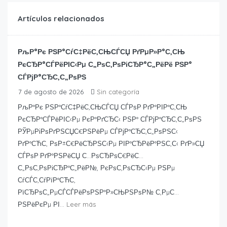
Artículos relacionados
РљР°Рє РЅР°СѓС‡РёС‚СЊСЃСЏ РґРµР»Р°С‚СЊ
РєСЂР°СЃРёРІС‹Рµ С„РѕС‚РѕРіСЂР°С„РёРё РЅР°
СЃРјР°СЂС‚С„РѕРЅ
7 de agosto de 2026
Sin categoría
РљР°Рє РЅР°СѓС‡РёС‚СЊСЃСЏ СЃРѕР·РґР°РІР°С‚СЊ
РєСЂР°СЃРёРІС‹Рµ РєР°РґСЂС‹ РЅР° СЃРјР°СЂС‚С„РѕРЅ
РЎРµРіРѕРґРЅСЏС€РЅРёРµ СЃРјР°СЂС‚С„РѕРЅС‹
РґР°СЋС‚ РѕР±С€РёСЂРЅС‹Рµ РІР°СЂРёР°РЅС‚С‹ РґР»СЏ
СЃРѕР·РґР°РЅРёСЏ С…РѕСЂРѕС€РёС…
С„РѕС‚РѕРіСЂР°С„РёР№, РєРѕС‚РѕСЂС‹Рµ РЅРµ
СѓСЃС‚СѓРїР°СЋС‚
РїСЂРѕС„РµСЃСЃРёРѕРЅР°Р»СЊРЅРѕР№ С‚РµС…
РЅРёРєРµ РІ...
Leer más