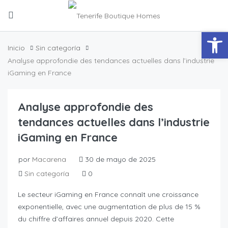
Abrir
Inicio
Sin categoría
Analyse approfondie des tendances actuelles dans l’industrie
iGaming en France
Analyse approfondie des
tendances actuelles dans l’industrie
iGaming en France
por
Macarena
30 de mayo de 2025
Sin categoría
0
Le secteur iGaming en France connaît une croissance
exponentielle, avec une augmentation de plus de 15 %
du chiffre d’affaires annuel depuis 2020. Cette