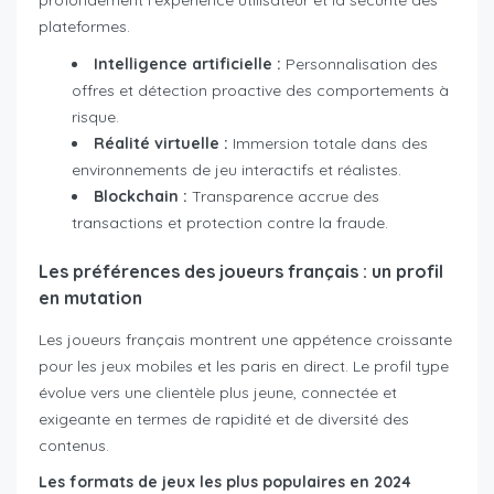
profondément l’expérience utilisateur et la sécurité des
plateformes.
Intelligence artificielle :
Personnalisation des
offres et détection proactive des comportements à
risque.
Réalité virtuelle :
Immersion totale dans des
environnements de jeu interactifs et réalistes.
Blockchain :
Transparence accrue des
transactions et protection contre la fraude.
Les préférences des joueurs français : un profil
en mutation
Les joueurs français montrent une appétence croissante
pour les jeux mobiles et les paris en direct. Le profil type
évolue vers une clientèle plus jeune, connectée et
exigeante en termes de rapidité et de diversité des
contenus.
Les formats de jeux les plus populaires en 2024