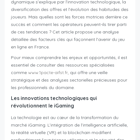
dynamique s’explique par l’innovation technologique, la
diversification des offres et l’évolution des habitudes des
joueurs. Mais quelles sont les forces motrices derrière ce
succès et comment les opérateurs peuvent-ils tirer parti
de ces tendances ? Cet article propose une analyse
détaillée des facteurs clés qui façonnent l’avenir du jeu
en ligne en France.
Pour mieux comprendre les enjeux et opportunités, il est
essentiel de consulter des ressources spécialisées
comme
www.1pacte-aifst.fr
, qui offre une veille
stratégique et des analyses sectorielles précieuses pour
les professionnels du domaine.
Les innovations technologiques qui
révolutionnent le iGaming
La technologie est au cœur de la transformation du
marché iGaming. L’intégration de l’intelligence artificielle,
la réalité virtuelle (VR) et la blockchain modifient