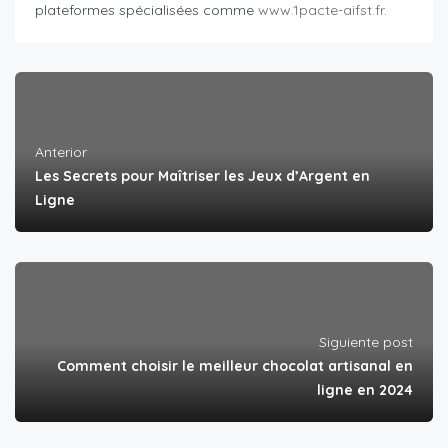
plateformes spécialisées comme
www.1pacte-aifst.fr
.
Anterior
Les Secrets pour Maîtriser les Jeux d’Argent en
Ligne
Siguiente post
Comment choisir le meilleur chocolat artisanal en
ligne en 2024