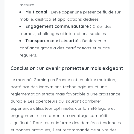
mesure.
Multicanal :
Développer une présence fluide sur
mobile, desktop et applications dédiées.
Engagement communautaire :
Créer des
tournois, challenges et interactions sociales.
Transparence et sécurité :
Renforcer la
confiance grâce à des certifications et audits
réguliers.
Conclusion : un avenir prometteur mais exigeant
Le marché iGaming en France est en pleine mutation,
porté par des innovations technologiques et une
réglementation stricte mais favorable à une croissance
durable. Les opérateurs qui sauront combiner
expérience utilisateur optimisée, conformité légale et
engagement client auront un avantage compétitif
significatif. Pour rester informé des dernières tendances
et bonnes pratiques, il est recommandé de suivre des