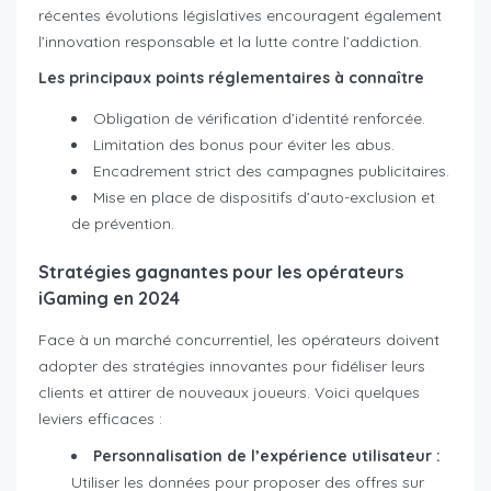
récentes évolutions législatives encouragent également
l’innovation responsable et la lutte contre l’addiction.
Les principaux points réglementaires à connaître
Obligation de vérification d’identité renforcée.
Limitation des bonus pour éviter les abus.
Encadrement strict des campagnes publicitaires.
Mise en place de dispositifs d’auto-exclusion et
de prévention.
Stratégies gagnantes pour les opérateurs
iGaming en 2024
Face à un marché concurrentiel, les opérateurs doivent
adopter des stratégies innovantes pour fidéliser leurs
clients et attirer de nouveaux joueurs. Voici quelques
leviers efficaces :
Personnalisation de l’expérience utilisateur :
Utiliser les données pour proposer des offres sur